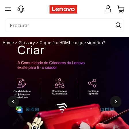
O
saltar para o conteúdo principal
q
u
e
Home
>
Glossary
> O que é o HDMI e o que significa?
é
H
D
M
I
e