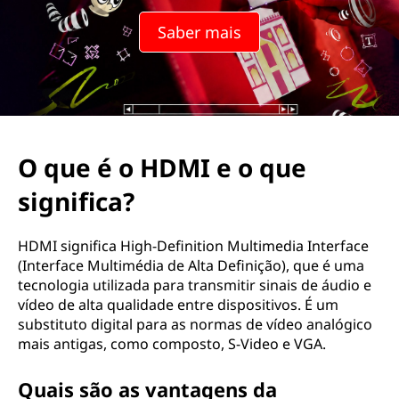
q
Saber mais
u
a
l
o
O que é o HDMI e o que
s
significa?
e
HDMI significa High-Definition Multimedia Interface
u
(Interface Multimédia de Alta Definição), que é uma
tecnologia utilizada para transmitir sinais de áudio e
s
vídeo de alta qualidade entre dispositivos. É um
substituto digital para as normas de vídeo analógico
i
mais antigas, como composto, S-Video e VGA.
g
Quais são as vantagens da