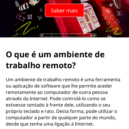
i
Saber mais
e
n
t
e
O que é um ambiente de
d
trabalho remoto?
e
Um ambiente de trabalho remoto é uma ferramenta
t
ou aplicação de software que lhe permite aceder
remotamente ao computador de outra pessoa
r
através da Internet. Pode controlá-lo como se
estivesse sentado à frente dele, utilizando o seu
a
próprio teclado e rato. Desta forma, pode utilizar o
computador a partir de qualquer parte do mundo,
b
desde que tenha uma ligação à Internet.