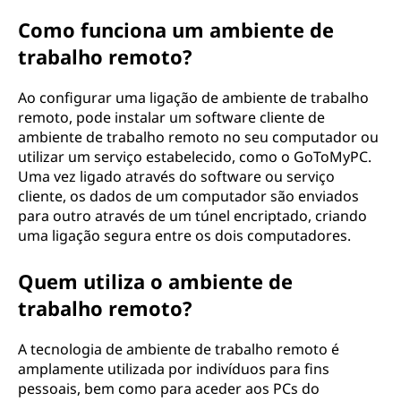
a
Como funciona um ambiente de
trabalho remoto?
l
h
Ao configurar uma ligação de ambiente de trabalho
remoto, pode instalar um software cliente de
o
ambiente de trabalho remoto no seu computador ou
utilizar um serviço estabelecido, como o GoToMyPC.
r
Uma vez ligado através do software ou serviço
cliente, os dados de um computador são enviados
e
para outro através de um túnel encriptado, criando
uma ligação segura entre os dois computadores.
m
Quem utiliza o ambiente de
o
trabalho remoto?
t
A tecnologia de ambiente de trabalho remoto é
o
amplamente utilizada por indivíduos para fins
pessoais, bem como para aceder aos PCs do