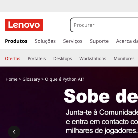
O
q
u
s
a
Produtos
Soluções
Serviços
Suporte
Acerca d
e
l
t
é
Ofertas
Portáteis
Desktops
Workstations
Monitores
a
r
I
p
Home
>
Glossary
> O que é Python AI?
a
A
r
a
e
o
c
m
o
n
P
t
e