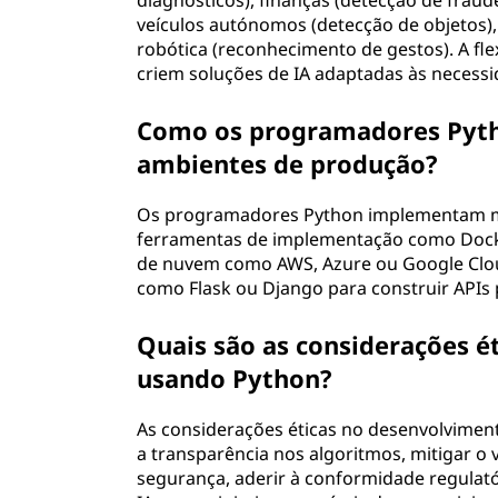
diagnósticos), finanças (detecção de frau
veículos autónomos (detecção de objetos)
robótica (reconhecimento de gestos). A fl
criem soluções de IA adaptadas às necessid
Como os programadores Pyt
ambientes de produção?
Os programadores Python implementam m
ferramentas de implementação como Docke
de nuvem como AWS, Azure ou Google Clou
como Flask ou Django para construir APIs p
Quais são as considerações é
usando Python?
As considerações éticas no desenvolvimen
a transparência nos algoritmos, mitigar o 
segurança, aderir à conformidade regulat