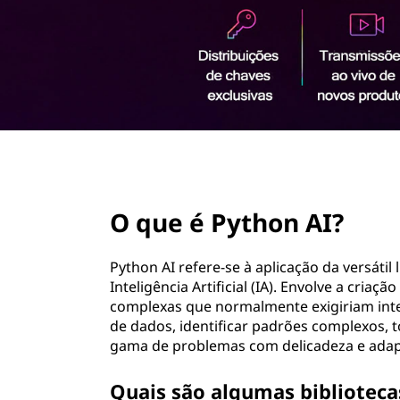
y
ú
t
d
o
h
p
r
o
i
n
n
c
i
page hero 2/3
?
p
a
O que é Python AI?
l
Python AI refere-se à aplicação da versát
Inteligência Artificial (IA). Envolve a cri
complexas que normalmente exigiriam int
de dados, identificar padrões complexos, 
gama de problemas com delicadeza e adap
Quais são algumas biblioteca