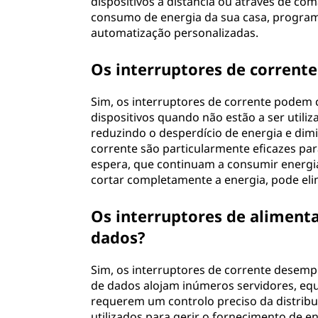
dispositivos à distância ou através de com
consumo de energia da sua casa, programar
automatização personalizadas.
Os interruptores de corrent
Sim, os interruptores de corrente podem c
dispositivos quando não estão a ser utili
reduzindo o desperdício de energia e dimi
corrente são particularmente eficazes pa
espera, que continuam a consumir energi
cortar completamente a energia, pode elim
Os interruptores de alimenta
dados?
Sim, os interruptores de corrente desem
de dados alojam inúmeros servidores, eq
requerem um controlo preciso da distribu
utilizados para gerir o fornecimento de en