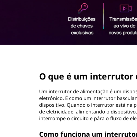
e
ú
r
d
o
r
p
r
u
i
n
t
c
i
page hero 2/3
o
p
a
O que é um interrutor 
r
l
d
Um interrutor de alimentação é um disposi
eletrónico. É como um interrutor basculant
e
dispositivo. Quando o interrutor está na po
de eletricidade, alimentando o dispositivo
a
interrompe o circuito e pára o fluxo de el
l
Como funciona um interrutor