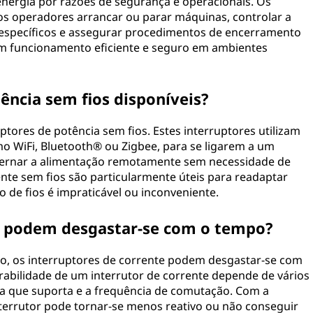
nergia por razões de segurança e operacionais. Os
os operadores arrancar ou parar máquinas, controlar a
específicos e assegurar procedimentos de encerramento
m funcionamento eficiente e seguro em ambientes
ência sem fios disponíveis?
ptores de potência sem fios. Estes interruptores utilizam
o WiFi, Bluetooth® ou Zigbee, para se ligarem a um
alternar a alimentação remotamente sem necessidade de
ente sem fios são particularmente úteis para readaptar
o de fios é impraticável ou inconveniente.
te podem desgastar-se com o tempo?
, os interruptores de corrente podem desgastar-se com
urabilidade de um interrutor de corrente depende de vários
rga que suporta e a frequência de comutação. Com a
terrutor pode tornar-se menos reativo ou não conseguir