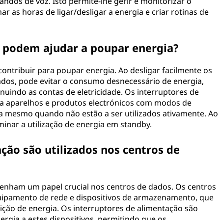
andos de voz. Isto permite-lhe gerir e monitorizar o
 as horas de ligar/desligar a energia e criar rotinas de
e podem ajudar a poupar energia?
ontribuir para poupar energia. Ao desligar facilmente os
zados, pode evitar o consumo desnecessário de energia,
nuindo as contas de eletricidade. Os interruptores de
ra aparelhos e produtos electrónicos com modos de
a mesmo quando não estão a ser utilizados ativamente. Ao
inar a utilização de energia em standby.
ção são utilizados nos centros de
penham um papel crucial nos centros de dados. Os centros
uipamento de rede e dispositivos de armazenamento, que
ição de energia. Os interruptores de alimentação são
ergia a estes dispositivos, permitindo que os