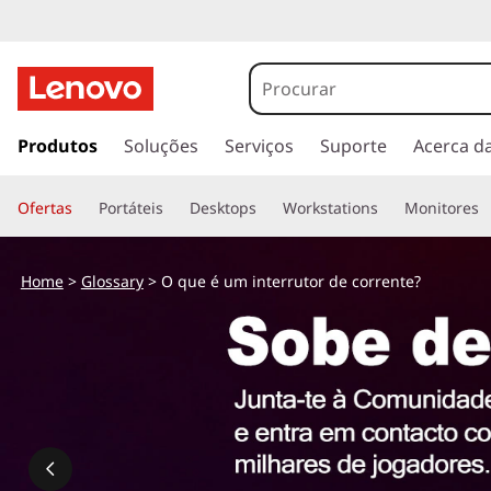
O
q
u
s
a
Produtos
Soluções
Serviços
Suporte
Acerca d
e
l
t
é
Ofertas
Portáteis
Desktops
Workstations
Monitores
a
r
u
p
Home
>
Glossary
> O que é um interrutor de corrente?
a
m
r
a
i
o
c
n
o
n
t
t
e