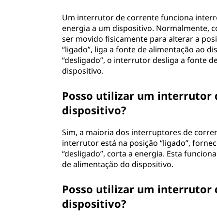
i
Um interrutor de corrente funciona inter
energia a um dispositivo. Normalmente, 
m
ser movido fisicamente para alterar a pos
“ligado”, liga a fonte de alimentação ao di
e
“desligado”, o interrutor desliga a fonte 
dispositivo.
n
t
Posso utilizar um interrutor
dispositivo?
a
Sim, a maioria dos interruptores de corren
ç
interrutor está na posição “ligado”, forne
“desligado”, corta a energia. Esta funcion
ã
de alimentação do dispositivo.
o
Posso utilizar um interrutor
?
dispositivo?