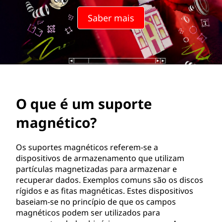
o
Saber mais
r
t
e
m
O que é um suporte
a
magnético?
g
n
Os suportes magnéticos referem-se a
dispositivos de armazenamento que utilizam
é
partículas magnetizadas para armazenar e
recuperar dados. Exemplos comuns são os discos
t
rígidos e as fitas magnéticas. Estes dispositivos
baseiam-se no princípio de que os campos
i
magnéticos podem ser utilizados para