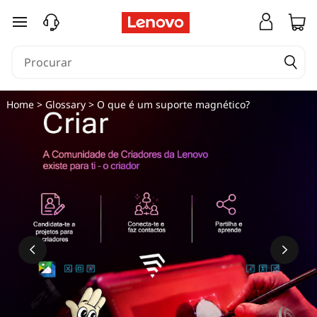
O
saltar para o conteúdo principal
q
u
e
Home
>
Glossary
> O que é um suporte magnético?
é
u
m
s
u
p