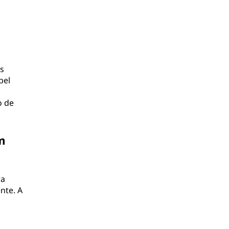
s
pel
o de
m
ra
nte. A