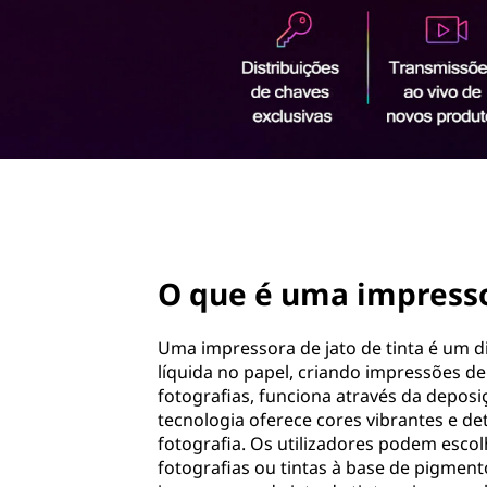
p
ú
r
d
o
e
p
r
s
i
n
s
c
i
page hero 2/3
o
p
a
r
l
O que é uma impressor
a
Uma impressora de jato de tinta é um dis
d
líquida no papel, criando impressões de
fotografias, funciona através da deposi
e
tecnologia oferece cores vibrantes e de
fotografia. Os utilizadores podem escol
j
fotografias ou tintas à base de pigme