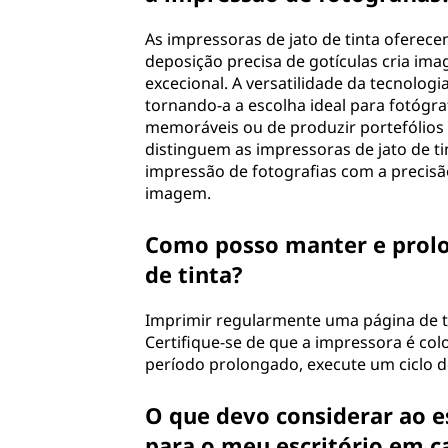
?
As impressoras de jato de tinta oferece
deposição precisa de gotículas cria ima
excecional. A versatilidade da tecnologi
tornando-a a escolha ideal para fotógr
memoráveis ou de produzir portefólios p
distinguem as impressoras de jato de ti
impressão de fotografias com a precisão
imagem.
Como posso manter e prolon
de tinta?
Imprimir regularmente uma página de te
Certifique-se de que a impressora é co
período prolongado, execute um ciclo de
O que devo considerar ao e
para o meu escritório em c