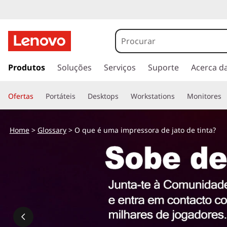
O
q
u
s
a
Produtos
Soluções
Serviços
Suporte
Acerca d
e
l
t
é
Ofertas
Portáteis
Desktops
Workstations
Monitores
a
r
u
p
Home
>
Glossary
> O que é uma impressora de jato de tinta?
a
m
r
a
a
o
c
i
o
n
m
t
e