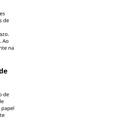
res
s de
azo.
. Ao
nte na
 de
o de
de
 papel
te