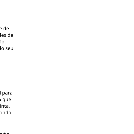
e de
des de
ão.
do seu
l para
o que
inta,
tindo