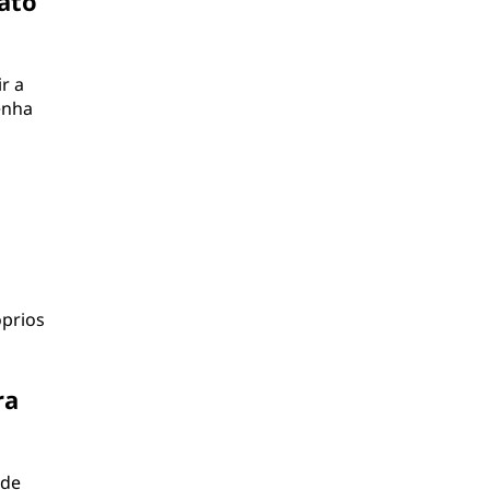
jato
r a
enha
óprios
ra
 de