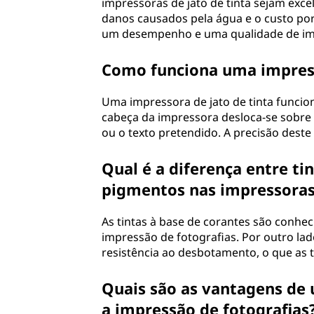
impressoras de jato de tinta sejam exce
a
danos causados pela água e o custo po
um desempenho e uma qualidade de im
t
Como funciona uma impress
o
Uma impressora de jato de tinta funcion
d
cabeça da impressora desloca-se sobr
ou o texto pretendido. A precisão deste
e
t
Qual é a diferença entre tin
pigmentos nas impressoras 
i
As tintas à base de corantes são conheci
n
impressão de fotografias. Por outro la
resistência ao desbotamento, o que as
t
a
Quais são as vantagens de u
a impressão de fotografias