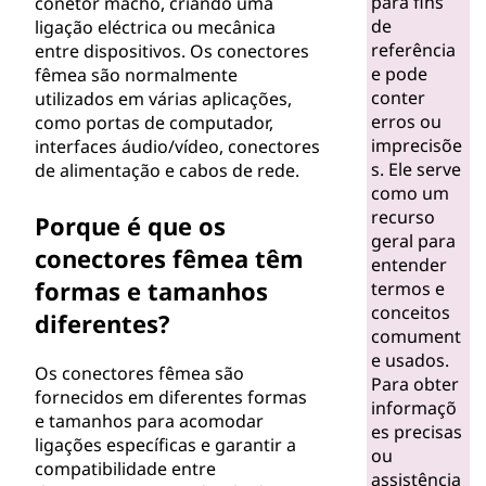
para fins
conetor macho, criando uma
de
ligação eléctrica ou mecânica
referência
entre dispositivos. Os conectores
e pode
fêmea são normalmente
conter
utilizados em várias aplicações,
erros ou
como portas de computador,
imprecisõe
interfaces áudio/vídeo, conectores
s. Ele serve
de alimentação e cabos de rede.
como um
recurso
Porque é que os
geral para
conectores fêmea têm
entender
formas e tamanhos
termos e
conceitos
diferentes?
comument
e usados.
Os conectores fêmea são
Para obter
fornecidos em diferentes formas
informaçõ
e tamanhos para acomodar
es precisas
ligações específicas e garantir a
ou
compatibilidade entre
assistência