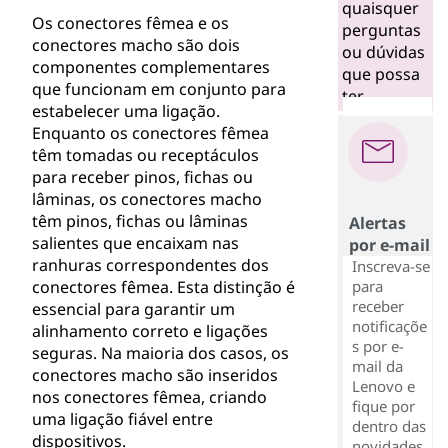
quaisquer
Os conectores fêmea e os
perguntas
conectores macho são dois
ou dúvidas
componentes complementares
que possa
que funcionam em conjunto para
ter.
estabelecer uma ligação.
Enquanto os conectores fêmea
têm tomadas ou receptáculos
para receber pinos, fichas ou
lâminas, os conectores macho
têm pinos, fichas ou lâminas
Alertas
salientes que encaixam nas
por e-mail
ranhuras correspondentes dos
Inscreva-se
conectores fêmea. Esta distinção é
para
receber
essencial para garantir um
notificaçõe
alinhamento correto e ligações
s por e-
seguras. Na maioria dos casos, os
mail da
conectores macho são inseridos
Lenovo e
nos conectores fêmea, criando
fique por
uma ligação fiável entre
dentro das
dispositivos.
novidades