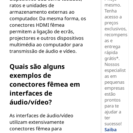
mesmo.
ratos e unidades de
Tenha
armazenamento externas ao
acesso a
computador. Da mesma forma, os
preços
conectores HDMI fêmea
exclusivos,
permitem a ligação de ecrãs,
recompens
projectores e outros dispositivos
as e
multimédia ao computador para
entrega
transmissão de áudio e vídeo.
rápida
grátis*.
Nossos
Quais são alguns
especialist
exemplos de
as em
pequenas
conectores fêmea em
empresas
interfaces de
estão
prontos
áudio/vídeo?
para te
ajudar a
As interfaces de áudio/vídeo
ter
utilizam extensivamente
sucesso!
conectores fêmea para
Saiba