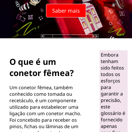
e
Saber mais
t
o
r
f
Embora
O que é um
ê
tenham
sido feitos
conetor fêmea?
m
todos os
esforços
e
para
Um conetor fêmea, também
garantir a
conhecido como tomada ou
a
precisão,
recetáculo, é um componente
este
utilizado para estabelecer uma
?
glossário é
ligação com um conetor macho.
fornecido
Foi concebido para receber os
apenas
pinos, fichas ou lâminas de um