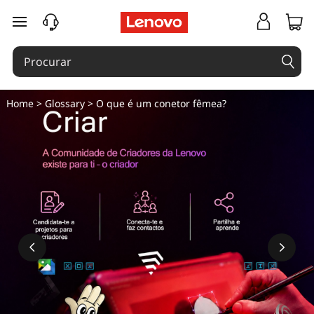
O
saltar para o conteúdo principal
q
u
e
Home
>
Glossary
> O que é um conetor fêmea?
é
u
m
c
o
n