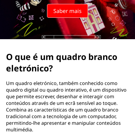
w
Saber mais
h
i
t
e
O que é um quadro branco
b
eletrónico?
o
Um quadro eletrónico, também conhecido como
a
quadro digital ou quadro interativo, é um dispositivo
que permite escrever, desenhar e interagir com
r
conteúdos através de um ecrã sensível ao toque.
Combina as características de um quadro branco
d
tradicional com a tecnologia de um computador,
permitindo-lhe apresentar e manipular conteúdos
multimédia.