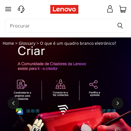
E
saltar para o conteúdo principal
l
e
c
Home
>
Glossary
> O que é um quadro branco eletrónico?
t
r
o
n
i
c