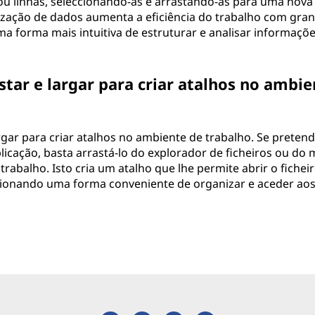
u linhas, seleccionando-as e arrastando-as para uma nova
ização de dados aumenta a eficiência do trabalho com gra
 forma mais intuitiva de estruturar e analisar informaçõ
astar e largar para criar atalhos no ambie
argar para criar atalhos no ambiente de trabalho. Se preten
licação, basta arrastá-lo do explorador de ficheiros ou do
trabalho. Isto cria um atalho que lhe permite abrir o fichei
cionando uma forma conveniente de organizar e aceder aos