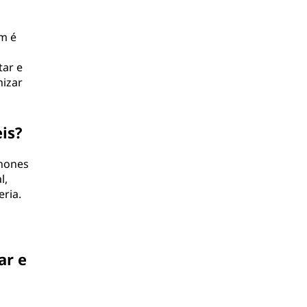
ém é
tar e
nizar
is?
phones
l,
ria.
ar e