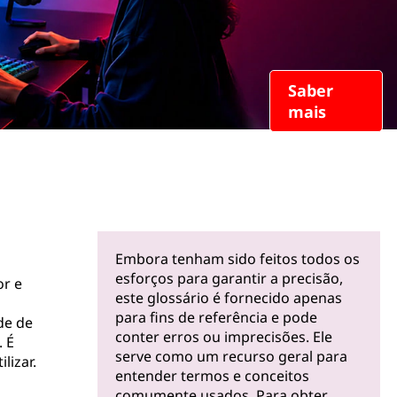
Saber
mais
Embora tenham sido feitos todos os
esforços para garantir a precisão,
or e
este glossário é fornecido apenas
para fins de referência e pode
de de
conter erros ou imprecisões. Ele
. É
serve como um recurso geral para
lizar.
entender termos e conceitos
comumente usados. Para obter