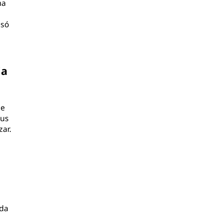
ma
 só
o
ia
de
eus
ar.
ada