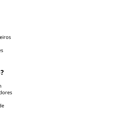
eiros
es
o?
m
adores
de