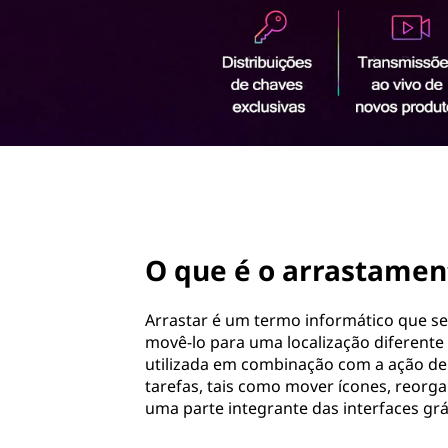
s
ú
t
d
o
a
p
r
m
i
n
e
c
i
page hero 2/3
n
p
a
t
l
O que é o arrastamen
o
Arrastar é um termo informático que se
?
movê-lo para uma localização diferente
utilizada em combinação com a ação de 
tarefas, tais como mover ícones, reorgan
uma parte integrante das interfaces gráfi