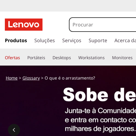
O
q
u
s
a
Produtos
Soluções
Serviços
Suporte
Acerca d
e
l
t
é
Ofertas
Portáteis
Desktops
Workstations
Monitores
a
r
o
p
Home
>
Glossary
> O que é o arrastamento?
a
a
r
a
r
o
c
r
o
n
a
t
e