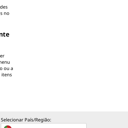
ndes
es no
nte
der
 menu
ro ou a
 itens
Selecionar País/Região: