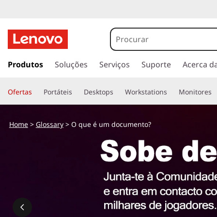
s
a
Produtos
Soluções
Serviços
Suporte
Acerca d
l
t
Ofertas
Portáteis
Desktops
Workstations
Monitores
a
r
p
Home
>
Glossary
> O que é um documento?
a
r
a
o
c
o
n
t
e