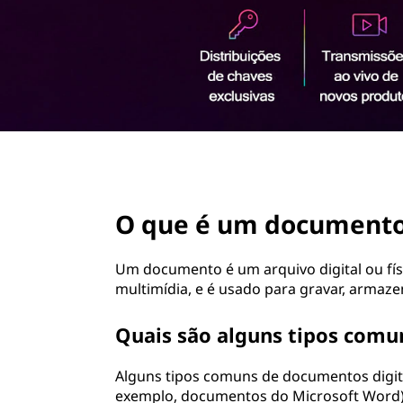
ú
d
o
p
r
i
n
c
i
page hero 2/3
p
a
O que é um document
l
Um documento é um arquivo digital ou fí
multimídia, e é usado para gravar, armaze
Quais são alguns tipos comu
Alguns tipos comuns de documentos digit
exemplo, documentos do Microsoft Word), 