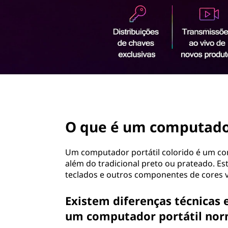
t
ú
á
d
o
t
p
r
i
i
n
l
c
i
page hero 2/3
c
p
a
O que é um computador
o
l
l
Um computador portátil colorido é um co
além do tradicional preto ou prateado. E
o
teclados e outros componentes de cores v
r
Existem diferenças técnicas 
um computador portátil nor
i