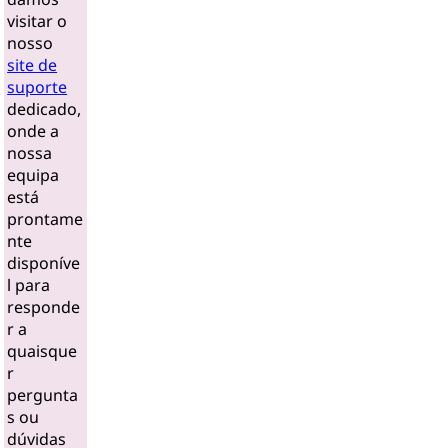
visitar o
nosso
site de
suporte
dedicado,
onde a
nossa
equipa
está
prontame
nte
disponíve
l para
responde
r a
quaisque
r
pergunta
s ou
dúvidas