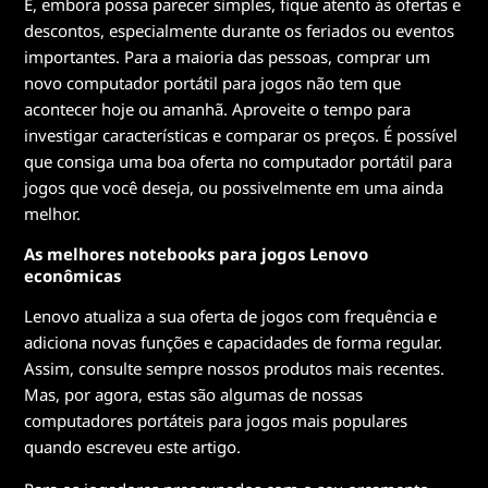
E, embora possa parecer simples, fique atento às ofertas e
descontos, especialmente durante os feriados ou eventos
importantes. Para a maioria das pessoas, comprar um
novo computador portátil para jogos não tem que
acontecer hoje ou amanhã. Aproveite o tempo para
investigar características e comparar os preços. É possível
que consiga uma boa oferta no computador portátil para
jogos que você deseja, ou possivelmente em uma ainda
melhor.
As melhores notebooks para jogos Lenovo
econômicas
Lenovo atualiza a sua oferta de jogos com frequência e
adiciona novas funções e capacidades de forma regular.
Assim, consulte sempre nossos produtos mais recentes.
Mas, por agora, estas são algumas de nossas
computadores portáteis para jogos mais populares
quando escreveu este artigo.