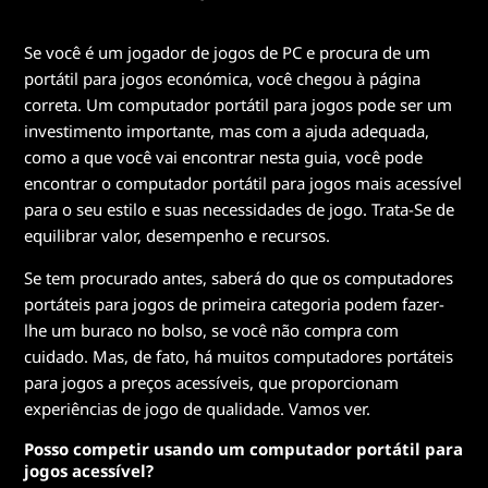
Se você é um jogador de jogos de PC e procura de um
portátil para jogos económica, você chegou à página
correta. Um computador portátil para jogos pode ser um
investimento importante, mas com a ajuda adequada,
como a que você vai encontrar nesta guia, você pode
encontrar o computador portátil para jogos mais acessível
para o seu estilo e suas necessidades de jogo. Trata-Se de
equilibrar valor, desempenho e recursos.
Se tem procurado antes, saberá do que os computadores
portáteis para jogos de primeira categoria podem fazer-
lhe um buraco no bolso, se você não compra com
cuidado. Mas, de fato, há muitos computadores portáteis
para jogos a preços acessíveis, que proporcionam
experiências de jogo de qualidade. Vamos ver.
Posso competir usando um computador portátil para
jogos acessível?