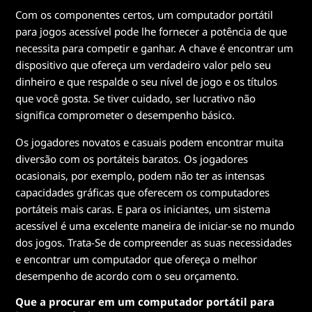
Com os componentes certos, um computador portátil
para jogos acessível pode lhe fornecer a potência de que
necessita para competir e ganhar. A chave é encontrar um
dispositivo que ofereça um verdadeiro valor pelo seu
dinheiro e que respalde o seu nível de jogo e os títulos
que você gosta. Se tiver cuidado, ser lucrativo não
significa comprometer o desempenho básico.
Os jogadores novatos e casuais podem encontrar muita
diversão com os portáteis baratos. Os jogadores
ocasionais, por exemplo, podem não ter as intensas
capacidades gráficas que oferecem os computadores
portáteis mais caras. E para os iniciantes, um sistema
acessível é uma excelente maneira de iniciar-se no mundo
dos jogos. Trata-Se de compreender as suas necessidades
e encontrar um computador que ofereça o melhor
desempenho de acordo com o seu orçamento.
Que a procurar em um computador portátil para