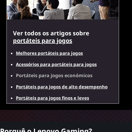
Ver todos os artigos sobre
portáteis para jogos
Melhores portáteis para jogos
Acessórios para portáteis para jogos
Portáteis para jogos económicos
Portáteis para jogos de alto desempenho
Portáteis para jogos finos e leves
Porquê o Lenovo Gaming?