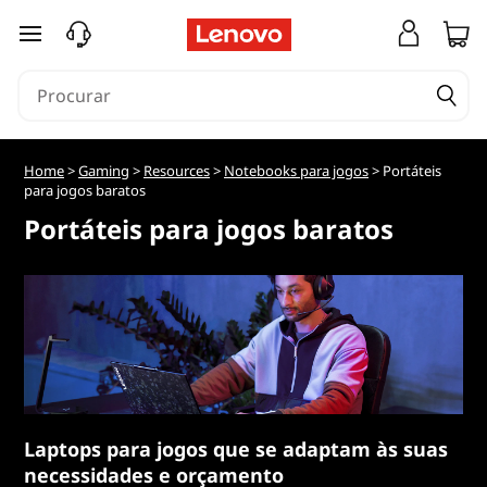
saltar para o conteúdo principal
Home
>
Gaming
>
Resources
>
Notebooks para jogos
> Portáteis
para jogos baratos
Portáteis para jogos baratos
Laptops para jogos que se adaptam às suas
necessidades e orçamento