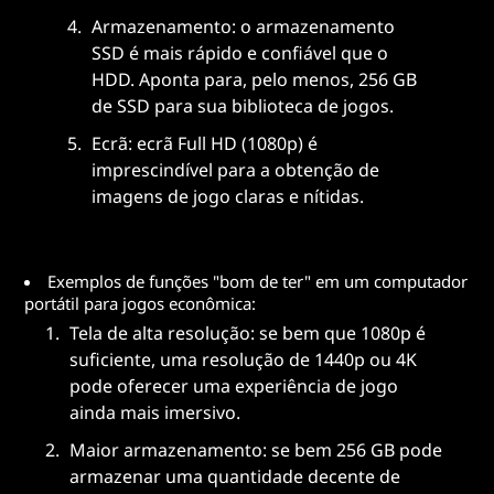
Armazenamento: o armazenamento
SSD é mais rápido e confiável que o
HDD. Aponta para, pelo menos, 256 GB
de SSD para sua biblioteca de jogos.
Ecrã: ecrã Full HD (1080p) é
imprescindível para a obtenção de
imagens de jogo claras e nítidas.
Exemplos de funções "bom de ter" em um computador
portátil para jogos econômica:
Tela de alta resolução: se bem que 1080p é
suficiente, uma resolução de 1440p ou 4K
pode oferecer uma experiência de jogo
ainda mais imersivo.
Maior armazenamento: se bem 256 GB pode
armazenar uma quantidade decente de