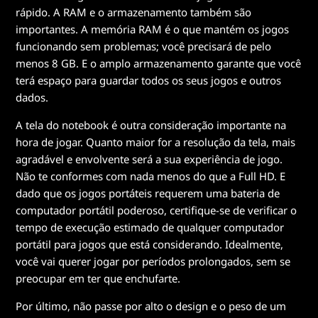
rápido. A RAM e o armazenamento também são
importantes. A memória RAM é o que mantém os jogos
funcionando sem problemas; você precisará de pelo
menos 8 GB. E o amplo armazenamento garante que você
terá espaço para guardar todos os seus jogos e outros
dados.
A tela do notebook é outra consideração importante na
hora de jogar. Quanto maior for a resolução da tela, mais
agradável e envolvente será a sua experiência de jogo.
Não te conformes com nada menos do que a Full HD. E
dado que os jogos portáteis requerem uma bateria de
computador portátil poderoso, certifique-se de verificar o
tempo de execução estimado de qualquer computador
portátil para jogos que está considerando. Idealmente,
você vai querer jogar por períodos prolongados, sem se
preocupar em ter que enchufarte.
Por último, não passe por alto o design e o peso de um