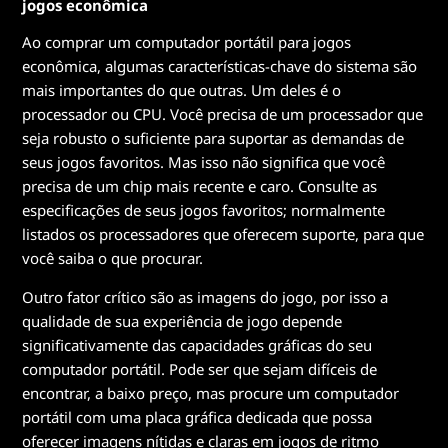
jogos econômica
Ao comprar um computador portátil para jogos
econômica, algumas características-chave do sistema são
mais importantes do que outras. Um deles é o
processador ou CPU. Você precisa de um processador que
seja robusto o suficiente para suportar as demandas de
seus jogos favoritos. Mas isso não significa que você
precisa de um chip mais recente e caro. Consulte as
especificações de seus jogos favoritos; normalmente
listados os processadores que oferecem suporte, para que
você saiba o que procurar.
Outro fator crítico são as imagens do jogo, por isso a
qualidade de sua experiência de jogo depende
significativamente das capacidades gráficas do seu
computador portátil. Pode ser que sejam difíceis de
encontrar, a baixo preço, mas procure um computador
portátil com uma placa gráfica dedicada que possa
oferecer imagens nítidas e claras em jogos de ritmo