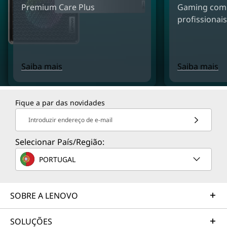
Premium Care Plus
Gaming com 
profissionais
Saiba mais
Saiba mais
Fique a par das novidades
Introduzir endereço de e-mail
Selecionar País/Região:
PORTUGAL
SOBRE A LENOVO
SOLUÇÕES