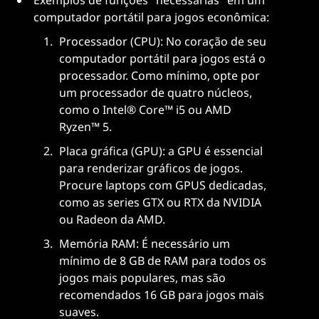
Exemplos de funções "necessárias" em um
computador portátil para jogos econômica:
Processador (CPU): No coração de seu
computador portátil para jogos está o
processador. Como mínimo, opte por
um processador de quatro núcleos,
como o Intel® Core™ i5 ou AMD
Ryzen™ 5.
Placa gráfica (GPU): a GPU é essencial
para renderizar gráficos de jogos.
Procure laptops com GPUS dedicadas,
como as series GTX ou RTX da NVIDIA
ou Radeon da AMD.
Memória RAM: É necessário um
mínimo de 8 GB de RAM para todos os
jogos mais populares, mas são
recomendados 16 GB para jogos mais
suaves.