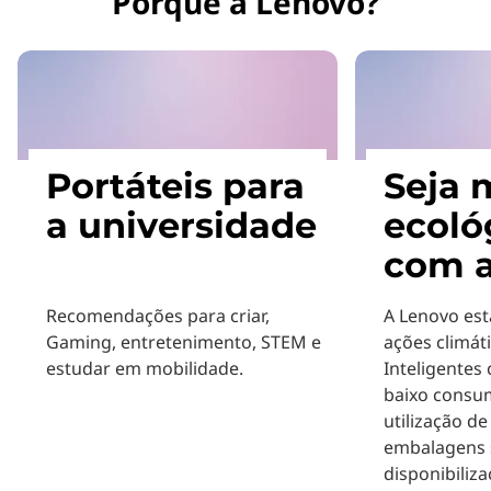
Porquê a Lenovo?
Portáteis para
Seja 
a universidade
ecoló
com a
Recomendações para criar,
A Lenovo es
Gaming, entretenimento, STEM e
ações climát
estudar em mobilidade.
Inteligentes
baixo consu
utilização de
embalagens s
disponibiliz