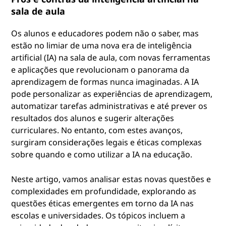
é
sala de aula
t
Os alunos e educadores podem não o saber, mas
i
estão no limiar de uma nova era de inteligência
artificial (IA) na sala de aula, com novas ferramentas
c
e aplicações que revolucionam o panorama da
aprendizagem de formas nunca imaginadas. A IA
a
pode personalizar as experiências de aprendizagem,
d
automatizar tarefas administrativas e até prever os
resultados dos alunos e sugerir alterações
a
curriculares. No entanto, com estes avanços,
surgiram considerações legais e éticas complexas
I
sobre quando e como utilizar a IA na educação.
A
Neste artigo, vamos analisar estas novas questões e
complexidades em profundidade, explorando as
n
questões éticas emergentes em torno da IA nas
a
escolas e universidades. Os tópicos incluem a