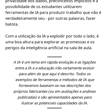
privacidade dos dados, preconceitos implícitos e a
e
possibilidade de os estudantes utilizarem
ferramentas de IA para produzir trabalho que não é
d
verdadeiramente seu - por outras palavras, fazer
batota.
u
c
Com a utilização da IA a explodir por todo o lado, é
uma boa altura para explorar as promessas e os
a
perigos da inteligência artificial na sala de aula.
ç
A IA é um tema em rápida evolução e as ligações
ã
entre a IA e a educação irão certamente evoluir
para além do que aqui é descrito. Todos os
o
exemplos de ferramentas e métodos de IA que
fornecemos baseiam-se nas descrições dos
próprios fabricantes (ou em avaliações e análises
publicadas) e são apresentados apenas para
ilustrar as potenciais capacidades da IA.