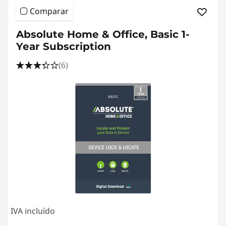
e
Comparar
s
Absolute Home & Office, Basic 1-
k
Year Subscription
t
(6)
o
p
P
u
b
l
IVA incluído
i