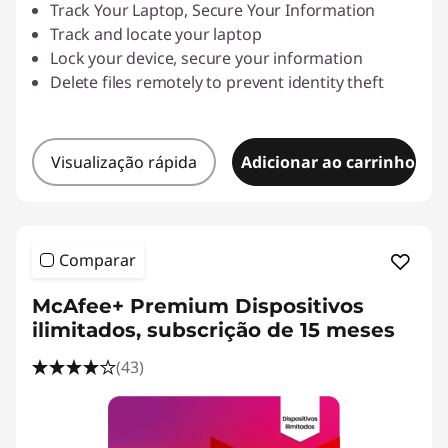
Track Your Laptop, Secure Your Information
s
Track and locate your laptop
Lock your device, secure your information
h
Delete files remotely to prevent identity theft
i
n
Visualização rápida
Adicionar ao carrinho
g
-
Comparar
D
McAfee+ Premium Dispositivos
o
ilimitados, subscrição de 15 meses
w
(43)
n