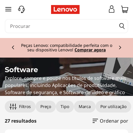
G
saltar para o conteúdo principal
r
a
Currently displaying item 2 of 3
p
Peças Lenovo: compatibilidade perfeita com o
seu dispositivo Lenovo!
Comprar agora
h
i
Software
Explore, compre e poupe nos títulos de software mais
c
populares, incluindo Aplicações de produtividade,
Software de segurança, e Software de vídeo e gráfico
s
&
Filtros
Preço
Tipo
Marca
Por utilização
D
27 resultados
Ordenar por