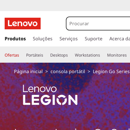
s
a
Produtos
Soluções
Serviços
Suporte
Acerca d
l
t
Ofertas
Portáteis
Desktops
Workstations
Monitores
a
r
p
Página inicial
>
consola portátil
>
Legion Go Series
a
r
a
o
c
o
n
t
e