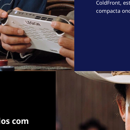
ColdFront, e
compacta ond
dos com