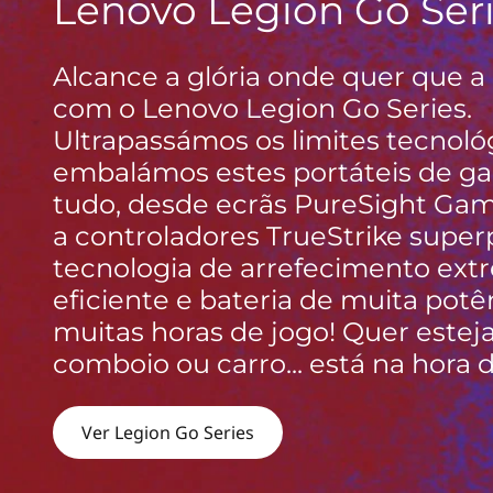
Lenovo Legion Go Ser
ú
d
o
Alcance a glória onde quer que a
p
com o Lenovo Legion Go Series.
r
Ultrapassámos os limites tecnoló
i
n
embalámos estes portáteis de 
c
tudo, desde ecrãs PureSight Gam
i
a controladores TrueStrike super
p
a
tecnologia de arrefecimento ex
l
eficiente e bateria de muita potê
muitas horas de jogo! Quer estej
comboio ou carro... está na hora 
Ver Legion Go Series