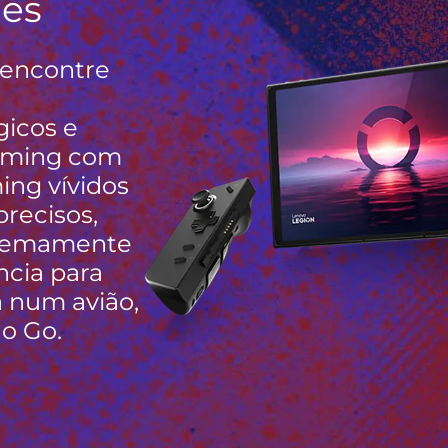
ies
 encontre
gicos e
gaming com
ing vívidos
precisos,
tremamente
ncia para
a num avião,
do Go.