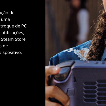
ação de
e uma
 troque de PC
otificações,
a Steam Store
s de
ispositivo,