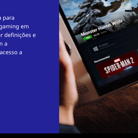
a para
e gaming em
r definições e
m a
 acesso a