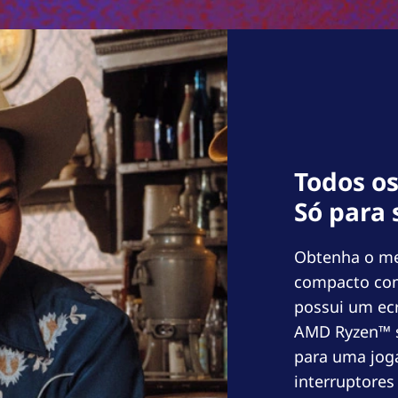
Todos os
Só para s
Obtenha o me
compacto com 
possui um ec
AMD Ryzen™ s
para uma joga
interruptores