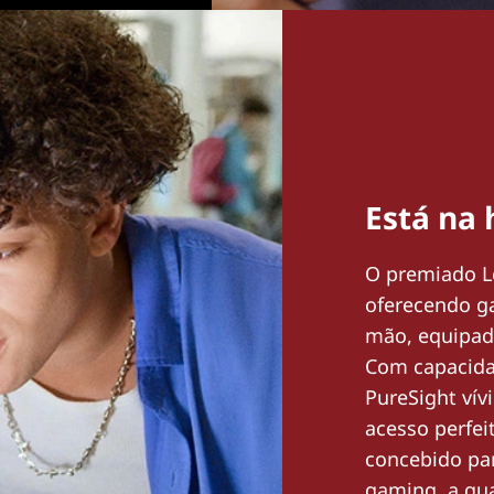
Está na 
O premiado L
oferecendo ga
mão, equipad
Com capacida
PureSight vív
acesso perfei
concebido par
gaming, a qua