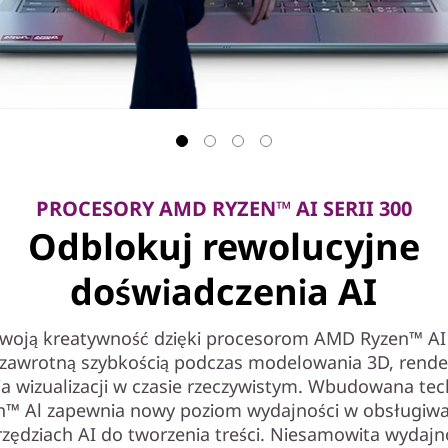
PROCESORY AMD RYZEN™ AI SERII 300
Odblokuj rewolucyjne
doświadczenia AI
swoją kreatywność dzięki procesorom AMD Ryzen™ AI s
ę zawrotną szybkością podczas modelowania 3D, rende
a wizualizacji w czasie rzeczywistym. Wbudowana te
n™ Al zapewnia nowy poziom wydajności w obsługiw
rzędziach AI do tworzenia treści. Niesamowita wydajn