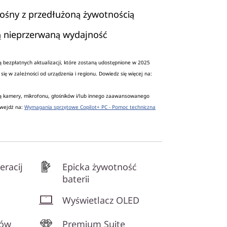
nośny z przedłużoną żywotnością
cą nieprzerwaną wydajność
 bezpłatnych aktualizacji, które zostaną udostępnione w 2025
się w zależności od urządzenia i regionu. Dowiedz się więcej na:
ą kamery, mikrofonu, głośników i/lub innego zaawansowanego
 wejdź na:
Wymagania sprzętowe Copilot+ PC - Pomoc techniczna
eracij
Epicka żywotność
baterii
Wyświetlacz OLED
tów
Premium Suite