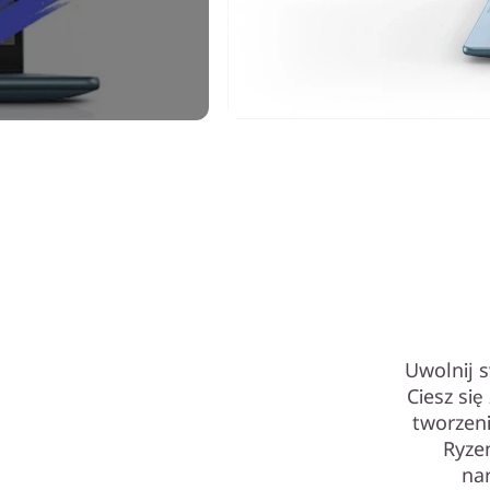
Uwolnij 
Ciesz si
tworzeni
Ryze
na