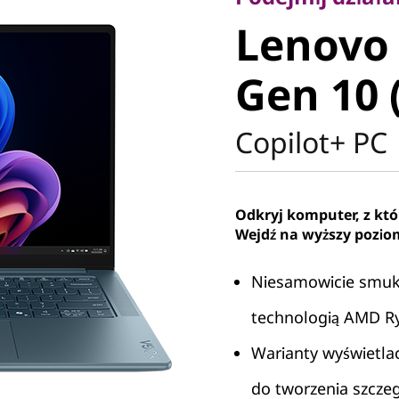
Lenovo Y
Lenovo 
Gen 10 (
Gen 10 
Copilot+ PC
Odkryj komputer, z k
Wejdź na wyższy pozio
Niesamowicie smukł
technologią AMD Ry
Warianty wyświetla
do tworzenia szcze