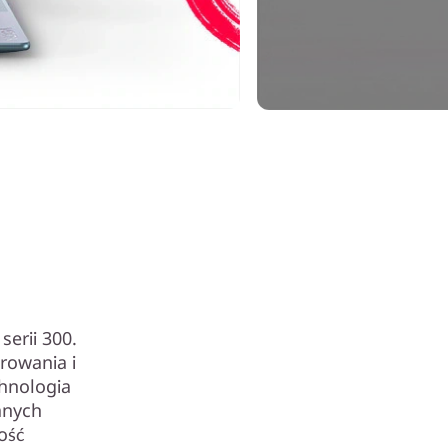
erii 300.
rowania i
chnologia
anych
ość