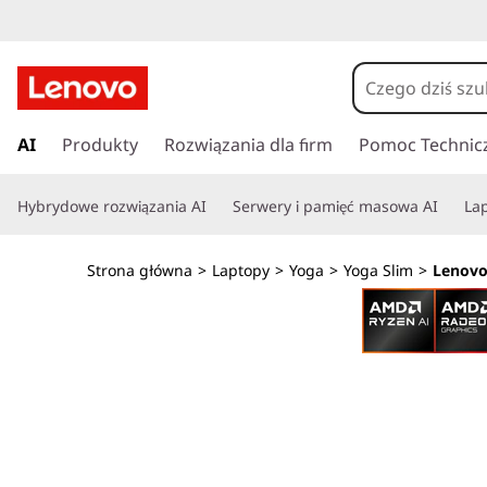
L
e
n
P
r
AI
Produkty
Rozwiązania dla firm
Pomoc Technic
o
z
e
v
Hybrydowe rozwiązania AI
Serwery i pamięć masowa AI
Lap
j
d
o
ź
Strona główna
>
Laptopy
>
Yoga
>
Yoga Slim
>
Lenovo
d
Y
o
g
o
ł
ó
g
w
n
a
e
j