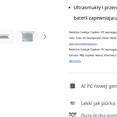
Ultrasmukły i prze
baterii zapewniają
Niektóre funkcje Copilot+ PC wymagają
roku. Czas ich dostępności może różnić 
aka.ms/copilotpluspcs
.
Niektóre funkcje Copilot+ PC wymagaj
sprzętu. Aby uzyskać więcej informacji
Microsoft
.
AI PC nowej gen
Lekki jak piórko
Duża liczba por