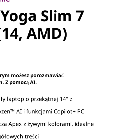
oga Slim 7
Yoga Slim 7
14, AMD)
(14, AMD)
tórym możesz porozmawiać
m. Z pomocą AI.
y laptop o przekątnej 14" z
zen™ AI i funkcjami Copilot+ PC
cza Apex z żywymi kolorami, idealne
gółowych treści