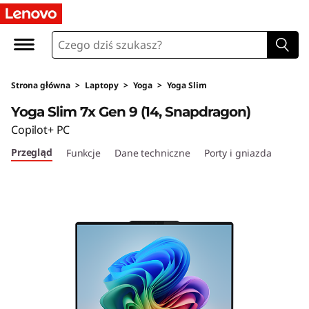
L
e
n
Strona główna
>
Laptopy
>
Yoga
>
Yoga Slim
o
Yoga Slim 7x Gen 9 (14, Snapdragon)
v
Copilot+ PC
Przegląd
Funkcje
Dane techniczne
Porty i gniazda
o
Y
o
g
a