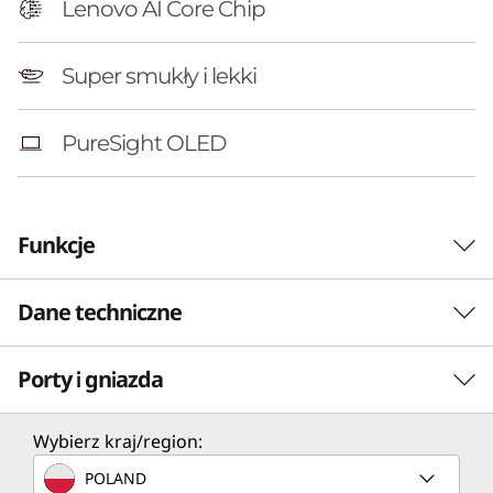
g
Lenovo AI Core Chip
o
Super smukły i lekki
n
PureSight OLED
)
:
A
Funkcje
C
Dane techniczne
STWORZONE DLA TWÓRCÓW
o
Tam, gdzie sztuczna
Porty i gniazda
p
PERFORMANCE
inteligencja spotyka się
i
z Twoją twórczością
Procesor
Wybierz kraj/region:
®
Snapdragon
X Elite (12 rdzeni)
l
POLAND
Wejdź na wyższy poziom z laptopem Yoga Slim