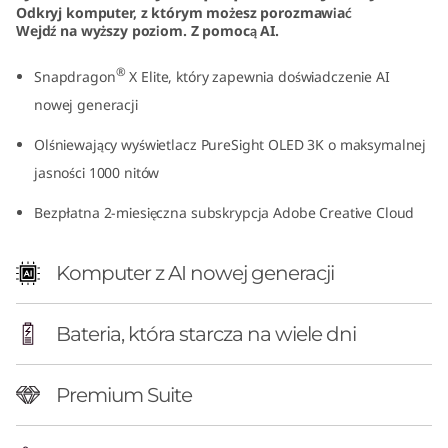
Odkryj komputer, z którym możesz porozmawiać
1
Wejdź na wyższy poziom. Z pomocą AI.
4
®
Snapdragon
X Elite, który zapewnia doświadczenie AI
″
nowej generacji
Olśniewający wyświetlacz PureSight OLED 3K o maksymalnej
S
jasności 1000 nitów
n
Bezpłatna 2-miesięczna subskrypcja Adobe Creative Cloud
a
Komputer z AI nowej generacji
p
d
Bateria, która starcza na wiele dni
r
Premium Suite
a