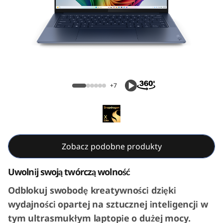
S
l
i
m
Yoga Slim 7x Gen 9 (14, Snapdragon)
7
+7
x
G
e
Zobacz podobne produkty
n
Uwolnij swoją twórczą wolność
9
Odblokuj swobodę kreatywności dzięki
wydajności opartej na sztucznej inteligencji w
(
tym ultrasmukłym laptopie o dużej mocy.