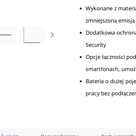
Wykonane z materia
zmniejszoną emisją
Dodatkowa ochrona 
Security
Opcje łączności p
smartfonach, umożl
Bateria o dużej po
pracy bez podłączen