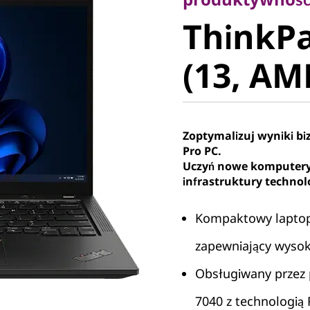
ThinkPad
ThinkPa
(13, AMD
(13, AM
Zoptymalizuj wyniki b
Pro PC.
Uczyń nowe komputery
infrastruktury technol
Kompaktowy laptop 
zapewniający wyso
Obsługiwany przez 
7040 z technologią