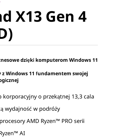
 X13 Gen 4
d X13 Gen 4
)
D)
iznesowe dzięki komputerom Windows 11
 z Windows 11 fundamentem swojej
ogicznej
korporacyjny o przekątnej 13,3 cala
ką wydajność w podróży
procesory AMD Ryzen™ PRO serii
 Ryzen™ AI