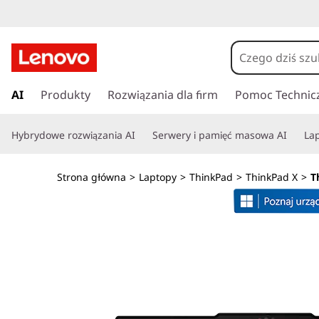
T
h
i
P
r
AI
Produkty
Rozwiązania dla firm
Pomoc Technic
n
z
e
k
Hybrydowe rozwiązania AI
Serwery i pamięć masowa AI
Lap
j
d
P
ź
Strona główna
>
Laptopy
>
ThinkPad
>
ThinkPad X
>
T
d
a
o
g
d
ł
ó
X
w
n
1
e
j