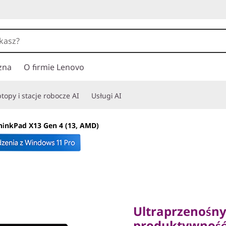
zna
O firmie Lenovo
topy i stacje robocze AI
Usługi AI
hinkPad X13 Gen 4 (13, AMD)
Ultraprzenośny, l
produktywność
Ultraprzenośny,
produktywnoś