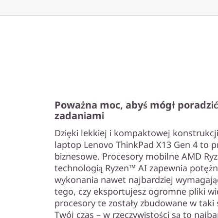
Poważna moc, abyś mógł poradzić
zadaniami
Dzięki lekkiej i kompaktowej konstrukcji
laptop Lenovo ThinkPad X13 Gen 4 to p
biznesowe. Procesory mobilne AMD Ryze
technologią Ryzen™ AI zapewnia potęż
wykonania nawet najbardziej wymagając
tego, czy eksportujesz ogromne pliki wi
procesory te zostały zbudowane w taki 
Twój czas – w rzeczywistości są to najb