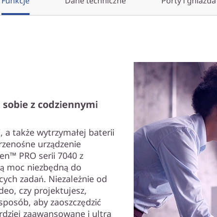
Funkcje
Dane techniczne
Porty i gniazda
 sobie z codziennymi
, a także wytrzymałej baterii
rzenośne urządzenie
n™ PRO serii 7040 z
ną moc niezbędną do
ych zadań. Niezależnie od
deo, czy projektujesz,
sposób, aby zaoszczędzić
ardziej zaawansowane i ultra