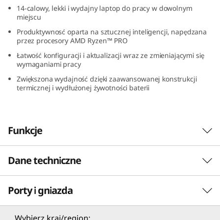
(
14-calowy, lekki i wydajny laptop do pracy w dowolnym
miejscu
1
Produktywnosć oparta na sztucznej inteligencji, napędzana
przez procesory AMD Ryzen™ PRO
4
Łatwość konfiguracji i aktualizacji wraz ze zmieniającymi się
wymaganiami pracy
″
Zwiększona wydajność dzięki zaawansowanej konstrukcji
termicznej i wydłużonej żywotności baterii
A
M
Funkcje
D
)
Dane techniczne
Porty i gniazda
PERFORMANCE
Bezprecedensowa produktywność w każdym
Procesor
Wybierz kraj/region: