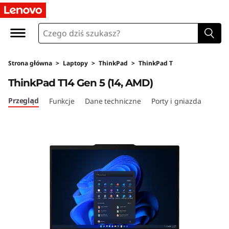
L
e
n
Strona główna
>
Laptopy
>
ThinkPad
>
ThinkPad T
o
ThinkPad T14 Gen 5 (14, AMD)
v
Przegląd
Funkcje
Dane techniczne
Porty i gniazda
o
T
h
i
n