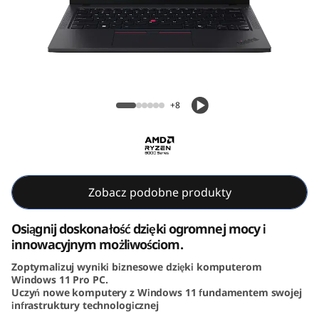
k
P
a
d
ThinkPad T14 Gen 5 (14, AMD)
+8
T
1
4
Zobacz podobne produkty
G
Osiągnij doskonałość dzięki ogromnej mocy i
e
innowacyjnym możliwościom.
Zoptymalizuj wyniki biznesowe dzięki komputerom
n
Windows 11 Pro PC.
Uczyń nowe komputery z Windows 11 fundamentem swojej
5
infrastruktury technologicznej