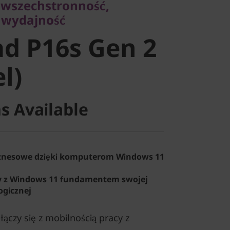
 wszechstronność,
d P16s Gen
 wydajność
d P16s Gen 2
el)
el)
s Available
iznesowe dzięki komputerom Windows 11
 z Windows 11 fundamentem swojej
ogicznej
łączy się z mobilnością pracy z