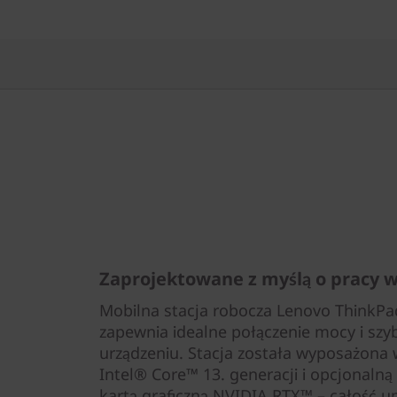
Zaprojektowane z myślą o pracy 
Mobilna stacja robocza Lenovo ThinkPad
zapewnia idealne połączenie mocy i sz
urządzeniu. Stacja została wyposażona
Intel® Core™ 13. generacji i opcjonaln
kartą graficzną NVIDIA RTX™ – całość u