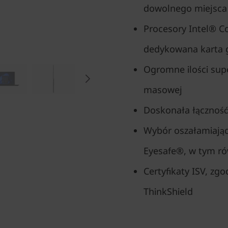
dowolnego miejsca
Procesory Intel® Co
dedykowana karta g
Ogromne ilości supe
masowej
Doskonała łączność 
Wybór oszałamiając
Eyesafe®, w tym r
Certyfikaty ISV, zg
ThinkShield