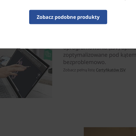
ThinkPad P16s Gen 2 (16, Int
optymalizuje moc i maksymal
Zobacz podobne produkty
posiada szereg portów, w t
łączność Wi-Fi. A dzięki duż
akumulatorowi możesz zrobi
Ponadto dzięki certyfikato
oprogramowania (ISV) aplikac
zoptymalizowane pod kątem 
bezproblemowo.
Zobacz pełną listę
Certyfikatów ISV