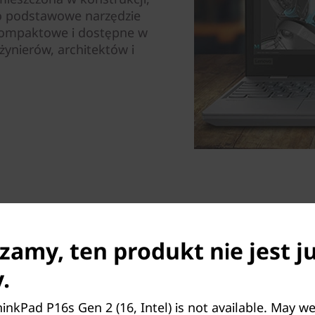
To podstawowe narzędzie
 kompaktowe i dostępne w
nżynierów, architektów i
zamy, ten produkt nie jest j
.
Gwarancja wysokiej wyd
Oprócz dużej ilości ultraszy
inkPad P16s Gen 2 (16, Intel) is not available. May w