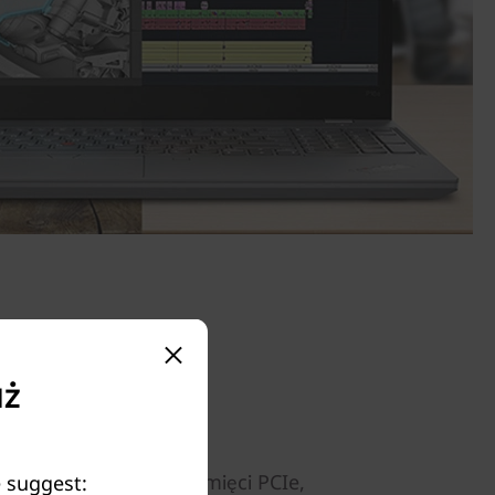
uż
ajności
bkiej pamięci DDR5 i pamięci PCIe,
e suggest: