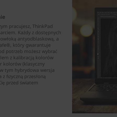
ie
zym pracujesz, ThinkPad
parciem. Każdy z dostępnych
 powłoką antyodblaskową, a
safe®, który gwarantuje
 od potrzeb możesz wybrać
m z kalibracją kolorów
r kolorów (klasyczny
, w tym hybrydowa wersja
 z fizyczną przesłoną
Cię przed światem