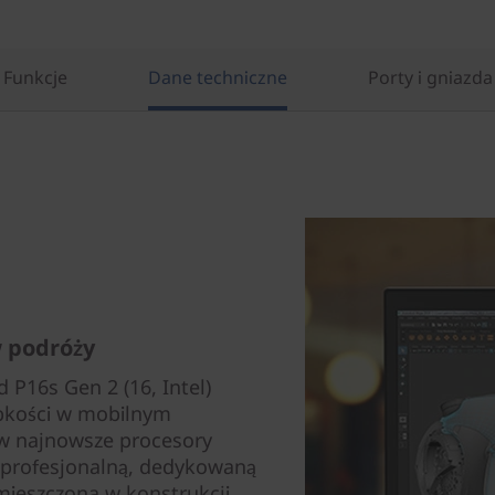
Funkcje
Dane techniczne
Porty i gniazda
w podróży
 P16s Gen 2 (16, Intel)
ybkości w mobilnym
 w najnowsze procesory
ą profesjonalną, dedykowaną
mieszczona w konstrukcji,