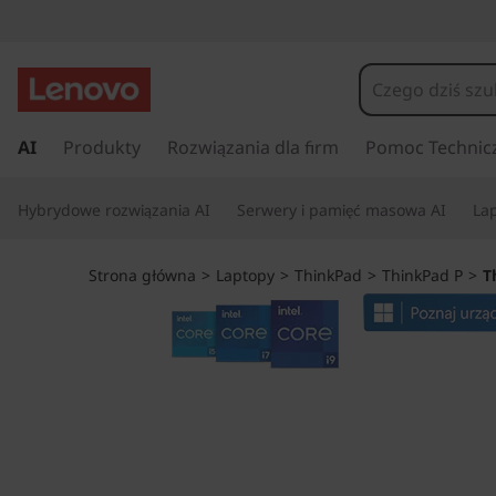
T
h
i
P
r
AI
Produkty
Rozwiązania dla firm
Pomoc Technic
n
z
e
k
Hybrydowe rozwiązania AI
Serwery i pamięć masowa AI
Lap
j
d
P
ź
Strona główna
>
Laptopy
>
ThinkPad
>
ThinkPad P
>
T
d
a
o
g
d
ł
ó
P
w
n
1
e
j