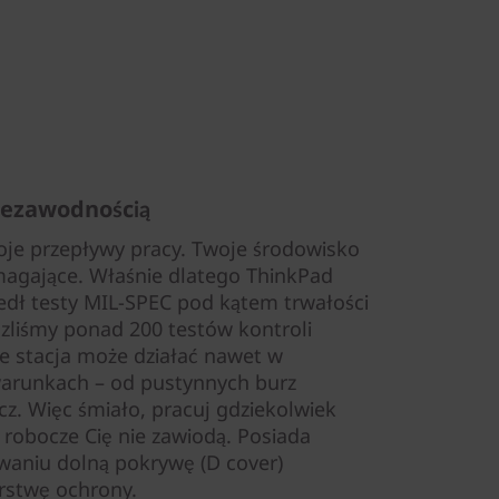
niezawodnością
oje przepływy pracy. Twoje środowisko
agające. Właśnie dlatego ThinkPad
zedł testy MIL-SPEC pod kątem trwałości
zliśmy ponad 200 testów kontroli
że stacja może działać nawet w
warunkach – od pustynnych burz
cz. Więc śmiało, pracuj gdziekolwiek
 robocze Cię nie zawiodą. Posiada
waniu dolną pokrywę (D cover)
rstwę ochrony.