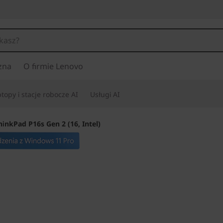
zna
O firmie Lenovo
topy i stacje robocze AI
Usługi AI
hinkPad P16s Gen 2 (16, Intel)
Przyszłościowa w
niezawodność i w