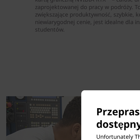
zaprojektowanej do pracy w podróży. 
zwiększające produktywność, szybkie,
niewiarygodnej cenie, jest idealne dla i
studentów.
Przepras
dostępny
Unfortunately Th