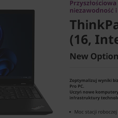
Przyszłościowa
ThinkPa
niezawodność i
ThinkPa
2 (16, Int
(16, Int
New Option
Zoptymalizuj wyniki b
Pro PC.
Uczyń nowe komputery
infrastruktury technol
Moc stacji roboczej 