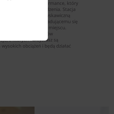
el) ma tryb Ultra Performance, który
izuje wydajność urządzenia. Stacja
ym Thunderbolt™ 4 i błyskawiczną
ej pojemności i szybko ładującemu się
ć więcej, w dowolnym miejscu.
m niezależnych dostawców
je, z których korzystasz są
wysokich obciążeń i będą działać