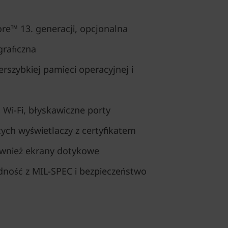
re™ 13. generacji, opcjonalna
raficzna
rszybkiej pamięci operacyjnej i
Wi-Fi, błyskawiczne porty
ych wyświetlaczy z certyfikatem
ównież ekrany dotykowe
odność z MIL-SPEC i bezpieczeństwo