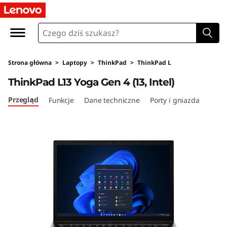
T
h
i
Strona główna
>
Laptopy
>
ThinkPad
>
ThinkPad L
n
ThinkPad L13 Yoga Gen 4 (13, Intel)
k
Przegląd
Funkcje
Dane techniczne
Porty i gniazda
P
a
d
L
1