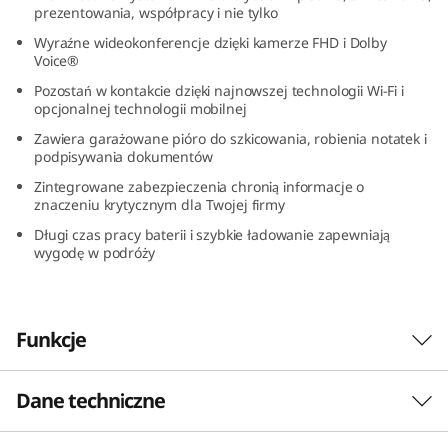
prezentowania, współpracy i nie tylko
3
Wyraźne wideokonferencje dzięki kamerze FHD i Dolby
,
Voice®
Pozostań w kontakcie dzięki najnowszej technologii Wi-Fi i
I
opcjonalnej technologii mobilnej
Zawiera garażowane pióro do szkicowania, robienia notatek i
n
podpisywania dokumentów
Zintegrowane zabezpieczenia chronią informacje o
t
znaczeniu krytycznym dla Twojej firmy
e
Długi czas pracy baterii i szybkie ładowanie zapewniają
wygodę w podróży
l
)
Funkcje
Dane techniczne
Szybki i mocny = zwycięska kombinacja
Laptop 2-w-1 ThinkPad L13 Yoga Gen 4 oparty