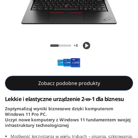
3
Y
o
g
ThinkPad L13 Yoga Gen 4 (13, Intel)
+8
a
G
e
Zobacz podobne produkty
n
Lekkie i elastyczne urządzenie 2-w-1 dla biznesu
4
Zoptymalizuj wyniki biznesowe dzięki komputerom
Windows 11 Pro PC.
(
Uczyń nowe komputery z Windows 11 fundamentem swojej
infrastruktury technologicznej
1
Możliwość korzystania w wielu trybach – pisania, szkicowania,