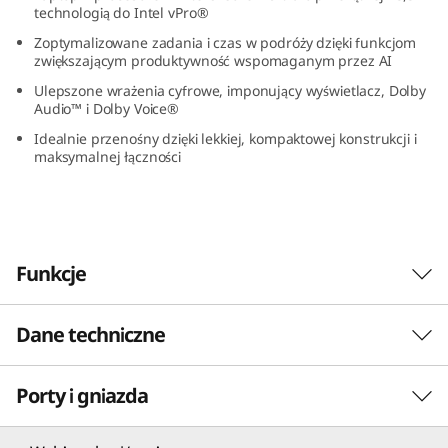
technologią do Intel vPro®
(
Zoptymalizowane zadania i czas w podróży dzięki funkcjom
1
zwiększającym produktywność wspomaganym przez AI
Ulepszone wrażenia cyfrowe, imponujący wyświetlacz, Dolby
3
Audio™ i Dolby Voice®
Idealnie przenośny dzięki lekkiej, kompaktowej konstrukcji i
”
maksymalnej łączności
I
n
Funkcje
t
e
Dane techniczne
l
Porty i gniazda
PERFORMANCE
)
Poznaj wydajność klasy korporacyjnej
Procesor