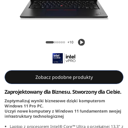
k
P
a
d
ThinkPad L13 Gen 5 (13, Intel)
+10
L
1
3
Zobacz podobne produkty
G
Zaprojektowany dla Biznesu. Stworzony dla Ciebie.
e
Zoptymalizuj wyniki biznesowe dzięki komputerom
Windows 11 Pro PC.
n
Uczyń nowe komputery z Windows 11 fundamentem swojej
infrastruktury technologicznej
5
Laptop z procesorem Intel® Core™ Ultra o przekątnej 13,3" z