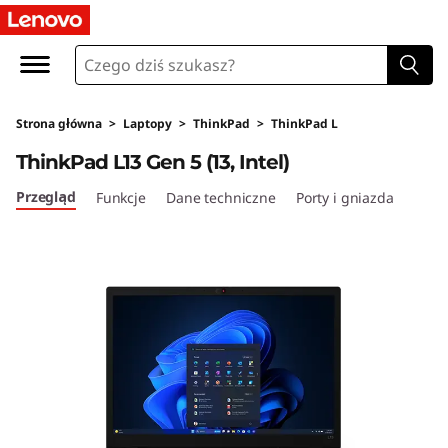
L
e
n
Strona główna
>
Laptopy
>
ThinkPad
>
ThinkPad L
o
ThinkPad L13 Gen 5 (13, Intel)
v
Przegląd
Funkcje
Dane techniczne
Porty i gniazda
o
T
h
i
n