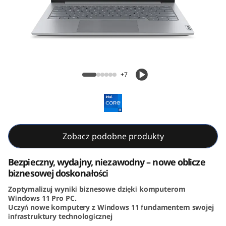
k
B
o
o
ThinkBook 14 Gen 8 (14, Intel)
+7
k
1
4
Zobacz podobne produkty
G
Bezpieczny, wydajny, niezawodny – nowe oblicze
e
biznesowej doskonałości
Zoptymalizuj wyniki biznesowe dzięki komputerom
n
Windows 11 Pro PC.
Uczyń nowe komputery z Windows 11 fundamentem swojej
8
infrastruktury technologicznej