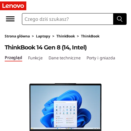
L
e
n
Strona główna
>
Laptopy
>
ThinkBook
>
ThinkBook
o
ThinkBook 14 Gen 8 (14, Intel)
v
Przegląd
Funkcje
Dane techniczne
Porty i gniazda
o
T
h
i
n