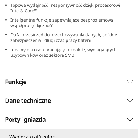
(
Topowa wydajność i responsywność dzięki procesorowi
Intel® Core™
1
Inteligentne funkcje zapewniające bezproblemową
współpracę i łączność
4
Duża przestrzeń do przechowywania danych, solidne
zabezpieczenia i długi czas pracy baterii
″
Idealny dla osób pracujących zdalnie, wymagających
użytkowników oraz sektora SMB
I
n
Funkcje
t
e
Dane techniczne
Responsywna moc dla
l
najbardziej ambitnych
Porty i gniazda
PERFORMANCE
)
Zaprojektowany z myślą o potrzebach
Procesor
Wybierz kraj/region:
współczesnych firm z sektora SMB oraz