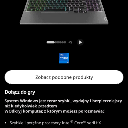
e
n
9
(
Lenovo LOQ Gen 9 (15, Intel)
+9
1
5
,
Zobacz podobne produkty
I
Dołącz do gry
n
System Windows jest teraz szybki, wydajny i bezpieczniejszy
niż kiedykolwiek przedtem
t
WOdkryj komputer, z którym możesz porozmawiać
e
®
Szybkie i potężne procesory Intel
Core™ serii HX