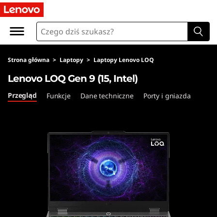
L
e
n
Strona główna
>
Laptopy
>
Laptopy Lenovo LOQ
o
Lenovo LOQ Gen 9 (15, Intel)
v
Przegląd
Funkcje
Dane techniczne
Porty i gniazda
o
L
O
Q
G