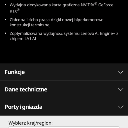
®
Wydajna dedykowana karta graficzna NVIDIA
GeForce
l
®
RTX
)
Chłodna i cicha praca dzięki nowej hiperkomorowej
konstrukcji termicznej
Zoptymalizowana wydajność systemu Lenovo AI Engine+ z
chipem LA1 AI
Funkcje
Dane techniczne
Gra bez kompromisów. Przekraczaj granice
®
wydajności dzięki procesorom Intel
Core™.
Porty i gniazda
PERFORMANCE
®
Procesory Intel
Core™ charakteryzują się
nowo zoptymalizowaną architekturą
Procesor
Wybierz kraj/region:
hybrydową i wiodącą w branży technologią,