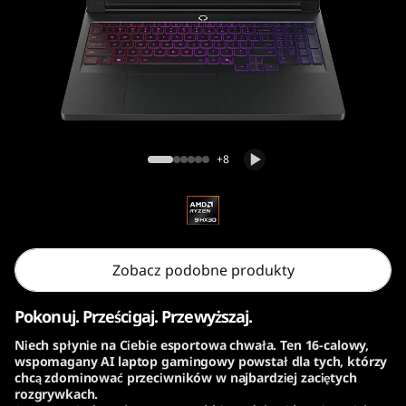
o
n
P
r
Laptop gamingowy Legion Pro 7 Gen 10
o
(16” AMD)
+8
7
G
e
Zobacz podobne produkty
n
Pokonuj. Prześcigaj. Przewyższaj.
1
Niech spłynie na Ciebie esportowa chwała. Ten 16-calowy,
wspomagany AI laptop gamingowy powstał dla tych, którzy
chcą zdominować przeciwników w najbardziej zaciętych
0
rozgrywkach.