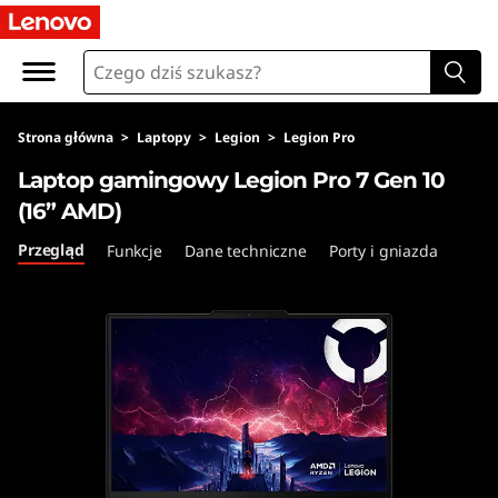
L
e
n
Strona główna
>
Laptopy
>
Legion
>
Legion Pro
o
Laptop gamingowy Legion Pro 7 Gen 10
v
(16” AMD)
o
Przegląd
Funkcje
Dane techniczne
Porty i gniazda
L
e
g
i