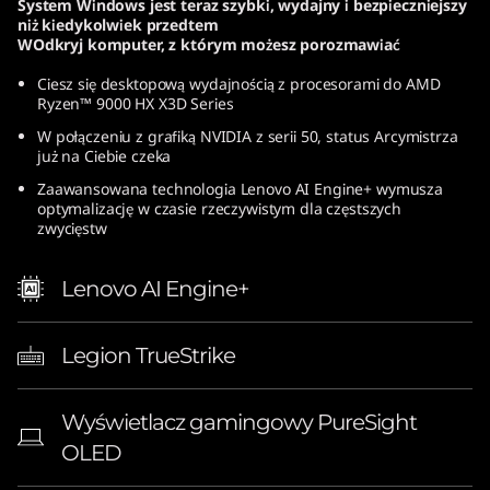
System Windows jest teraz szybki, wydajny i bezpieczniejszy
(
niż kiedykolwiek przedtem
WOdkryj komputer, z którym możesz porozmawiać
1
Ciesz się desktopową wydajnością z procesorami do AMD
Ryzen™ 9000 HX X3D Series
6
W połączeniu z grafiką NVIDIA z serii 50, status Arcymistrza
już na Ciebie czeka
″
Zaawansowana technologia Lenovo AI Engine+ wymusza
A
optymalizację w czasie rzeczywistym dla częstszych
zwycięstw
M
Lenovo AI Engine+
D
)
Legion TrueStrike
|
Wyświetlacz gamingowy PureSight
E
OLED