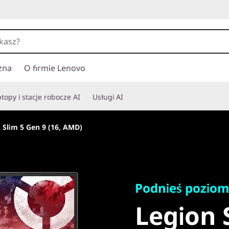
zna
O firmie Lenovo
topy i stacje robocze AI
Usługi AI
 Slim 5 Gen 9 (16, AMD)
Podnieś poziom sw
Legion S
Podnieś poziom
Legion 
(16, AMD