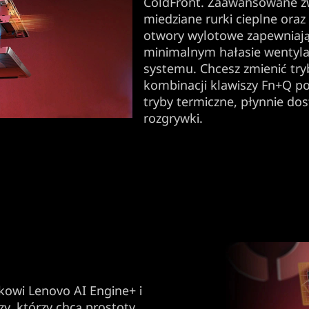
ColdFront. Zaawansowane zwi
miedziane rurki cieplne ora
otwory wylotowe zapewniają
minimalnym hałasie wentyla
systemu. Chcesz zmienić try
kombinacji klawiszy Fn+Q po
tryby termiczne, płynnie do
rozgrywki.
ikowi Lenovo AI Engine+ i
y, którzy chcą prostoty,