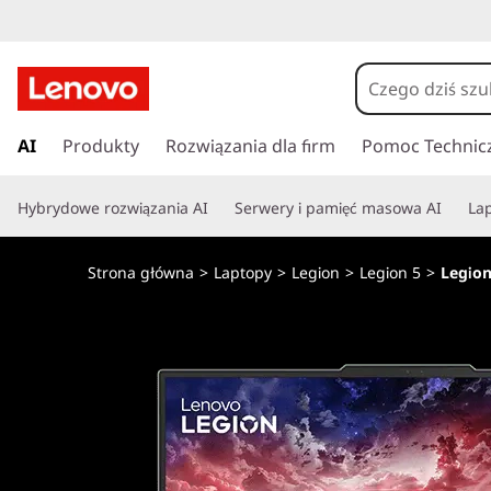
L
e
n
P
r
AI
Produkty
Rozwiązania dla firm
Pomoc Technic
o
z
e
v
Hybrydowe rozwiązania AI
Serwery i pamięć masowa AI
Lap
j
d
o
ź
Strona główna
>
Laptopy
>
Legion
>
Legion 5
>
Legion
d
L
o
g
e
ł
ó
g
w
n
i
e
j