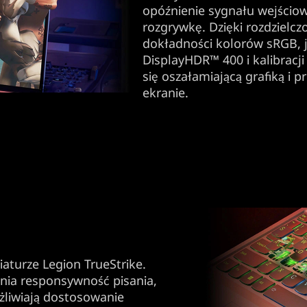
opóźnienie sygnału wejścio
rozgrywkę. Dzięki rozdzielc
dokładności kolorów sRGB, j
DisplayHDR™ 400 i kalibracj
się oszałamiającą grafiką i 
ekranie.
iaturze Legion TrueStrike.
nia responsywność pisania,
żliwiają dostosowanie