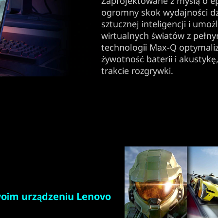
Zaprojektowane z myślą o epo
ogromny skok wydajności dzi
sztucznej inteligencji i umo
wirtualnych światów z pełny
technologii Max-Q optymali
żywotność baterii i akustyk
trakcie rozgrywki.
oim urządzeniu Lenovo