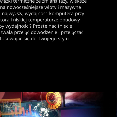
ązki termiczne ze zmianą fazy, większe
z najnowocześniejsze wloty i masywne
 najwyższą wydajność komputera przy
tora i niskiej temperaturze obudowy
by wydajności? Proste naciśnięcie
zwala przejąć dowodzenie i przełączać
stosowując się do Twojego stylu