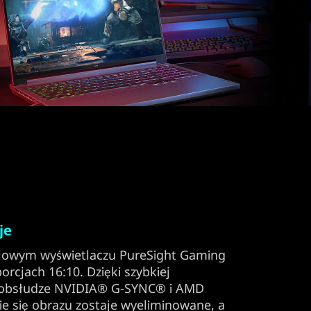
je
calowym wyświetlaczu PureSight Gaming
orcjach 16:10. Dzięki szybkiej
 i obsłudze NVIDIA® G-SYNC® i AMD
e się obrazu zostaje wyeliminowane, a