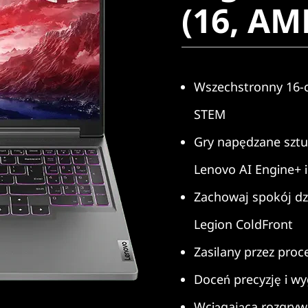
(16, AM
Wszechstronny 16-c
STEM
Gry napędzane sztuc
Lenovo AI Engine+ 
Zachowaj spokój dz
Legion ColdFront
Zasilany przez pro
Doceń precyzję i wy
Wciągająca rozgryw