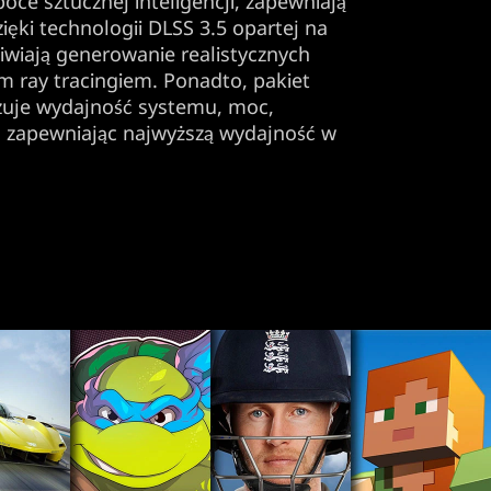
ce sztucznej inteligencji, zapewniają
ęki technologii DLSS 3.5 opartej na
żliwiają generowanie realistycznych
m ray tracingiem. Ponadto, pakiet
zuje wydajność systemu, moc,
ę, zapewniając najwyższą wydajność w