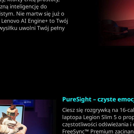
zną inteligencję do
istym. Nie martw się już o
– Lenovo AI Engine+ to Twój
wysiłku uwolni Twój pełny
PureSight – czyste emoc
Ciesz się rozgrywką na 16-
laptopa Legion Slim 5 o prop
częstotliwości odświeżania
FreeSync™ Premium zacinani