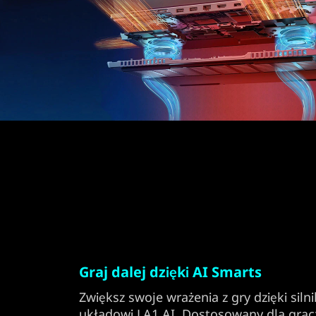
Graj dalej dzięki AI Smarts
Zwiększ swoje wrażenia z gry dzięki siln
układowi LA1 AI. Dostosowany dla gracz