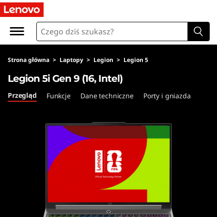
L
e
g
Strona główna
>
Laptopy
>
Legion
>
Legion 5
i
Legion 5i Gen 9 (16, Intel)
o
Przegląd
Funkcje
Dane techniczne
Porty i gniazda
n
5
i
G
e