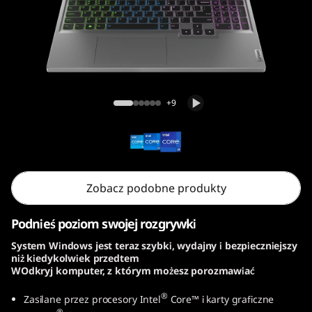
n
9
(
1
Legion 5i Gen 9 (16, Intel)
+9
6
″
I
Zobacz podobne produkty
n
Podnieś poziom swojej rozgrywki
t
System Windows jest teraz szybki, wydajny i bezpieczniejszy
niż kiedykolwiek przedtem
e
WOdkryj komputer, z którym możesz porozmawiać
l
®
Zasilane przez procesory Intel
Core™ i karty graficzne
®