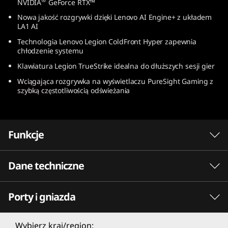
NVIDIA
GeForce RTX™
)
Nowa jakość rozgrywki dzięki Lenovo AI Engine+ z układem
LA1 AI
Technologia Lenovo Legion ColdFront Hyper zapewnia
chłodzenie systemu
Klawiatura Legion TrueStrike idealna do dłuższych sesji gier
Wciągająca rozgrywka na wyświetlaczu PureSight Gaming z
szybką częstotliwością odświeżania
Funkcje
Dane techniczne
Porty i gniazda
PERFORMANCE
Procesor
Wybierz kraj/region: