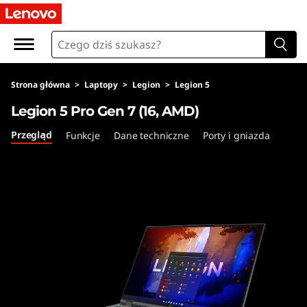
L
e
g
Strona główna
>
Laptopy
>
Legion
>
Legion 5
i
Legion 5 Pro Gen 7 (16, AMD)
o
Przegląd
Funkcje
Dane techniczne
Porty i gniazda
n
5
P
r
o