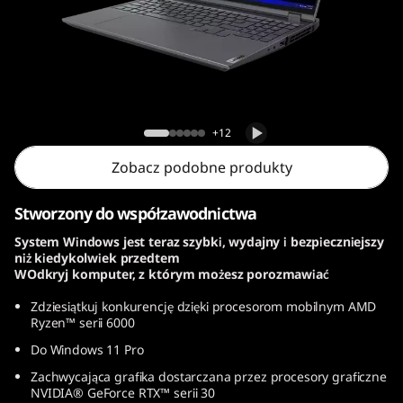
G
e
n
7
Legion 5 Pro Gen 7 (16, AMD)
+12
(
Zobacz podobne produkty
1
Stworzony do współzawodnictwa
6
System Windows jest teraz szybki, wydajny i bezpieczniejszy
niż kiedykolwiek przedtem
,
WOdkryj komputer, z którym możesz porozmawiać
A
Zdziesiątkuj konkurencję dzięki procesorom mobilnym AMD
Ryzen™ serii 6000
M
Do Windows 11 Pro
Zachwycająca grafika dostarczana przez procesory graficzne
D
NVIDIA® GeForce RTX™ serii 30