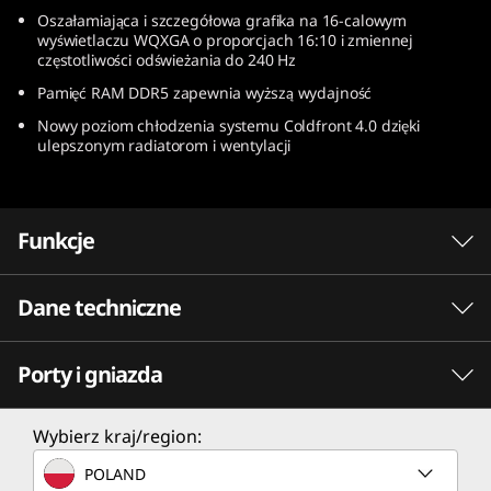
)
Oszałamiająca i szczegółowa grafika na 16-calowym
wyświetlaczu WQXGA o proporcjach 16:10 i zmiennej
częstotliwości odświeżania do 240 Hz
Pamięć RAM DDR5 zapewnia wyższą wydajność
Nowy poziom chłodzenia systemu Coldfront 4.0 dzięki
ulepszonym radiatorom i wentylacji
Funkcje
Dane techniczne
Spotęguj swoją rozgrywkę
Szybkość łączy się z wytrzymałością, gdy grasz
Porty i gniazda
na laptopie gamingowym z procesorami do
Procesor
urządzeń mobilnych AMD Ryzen™ serii 6000.
Wykorzystaj w pełni wydajność urządzenia, aby
Procesor do urządzeń mobilnych AMD Ryzen™ 9
Wybierz kraj/region:
wygrać i graj dłużej niż kiedykolwiek dzięki
6900HX
POLAND
niesamowitej żywotności baterii.
Procesor do urządzeń mobilnych AMD Ryzen™ 7 6800H