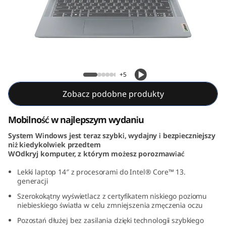
m
3
i
G
IdeaPad Slim 3i Gen 8 (14, Intel)
+5
e
Zobacz podobne produkty
n
Mobilność w najlepszym wydaniu
8
System Windows jest teraz szybki, wydajny i bezpieczniejszy
niż kiedykolwiek przedtem
(
WOdkryj komputer, z którym możesz porozmawiać
1
Lekki laptop 14″ z procesorami do Intel® Core™ 13.
generacji
4
Szerokokątny wyświetlacz z certyfikatem niskiego poziomu
niebieskiego światła w celu zmniejszenia zmęczenia oczu
,
Pozostań dłużej bez zasilania dzięki technologii szybkiego