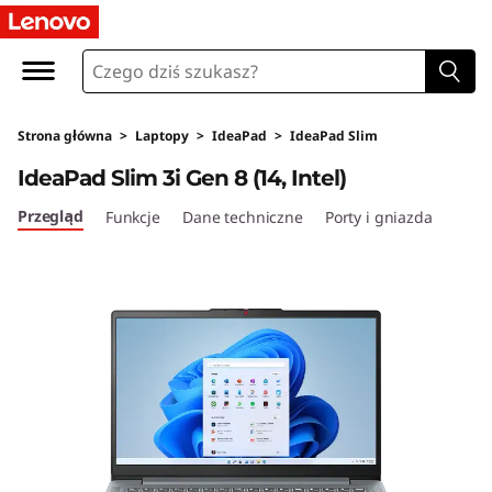
I
d
e
Strona główna
>
Laptopy
>
IdeaPad
>
IdeaPad Slim
a
IdeaPad Slim 3i Gen 8 (14, Intel)
P
Przegląd
Funkcje
Dane techniczne
Porty i gniazda
a
d
S
l
i