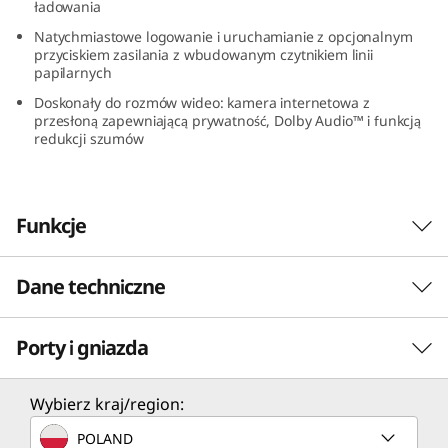
ładowania
I
Natychmiastowe logowanie i uruchamianie z opcjonalnym
przyciskiem zasilania z wbudowanym czytnikiem linii
n
papilarnych
t
Doskonały do rozmów wideo: kamera internetowa z
przesłoną zapewniającą prywatność, Dolby Audio™ i funkcją
redukcji szumów
e
l
Funkcje
)
Dane techniczne
Błyskawiczne czasy reakcji
Laptop IdeaPad Slim 3i Gen 8 został
Porty i gniazda
PERFORMANCE
zaprojektowany z myślą o wojskowej
wytrzymałości i idealnie nadaje się do pracy,
nauki lub rozrywki w podróży. To 14-calowe,
Procesor
Wybierz kraj/region:
lekkie urządzenie, wyposażone w procesory do
Do Intel® Core™ i7-1355U 13. generacji
POLAND
Intel® Core™ 13. generacji, zapewnia szybki