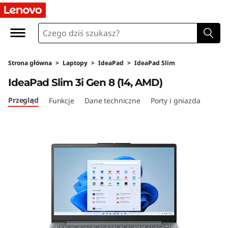
I
d
e
Strona główna
>
Laptopy
>
IdeaPad
>
IdeaPad Slim
a
IdeaPad Slim 3i Gen 8 (14, AMD)
P
Przegląd
Funkcje
Dane techniczne
Porty i gniazda
a
d
S
l
i