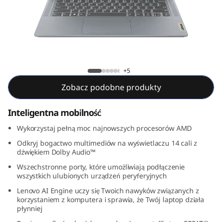
m
3
i
G
IdeaPad Slim 3i Gen 8 (14, AMD)
+5
e
Zobacz podobne produkty
n
Inteligentna mobilność
8
Wykorzystaj pełną moc najnowszych procesorów AMD
Odkryj bogactwo multimediów na wyświetlaczu 14 cali z
(
dźwiękiem Dolby Audio™
1
Wszechstronne porty, które umożliwiają podłączenie
wszystkich ulubionych urządzeń peryferyjnych
4
Lenovo AI Engine uczy się Twoich nawyków związanych z
korzystaniem z komputera i sprawia, że Twój laptop działa
płynniej
,