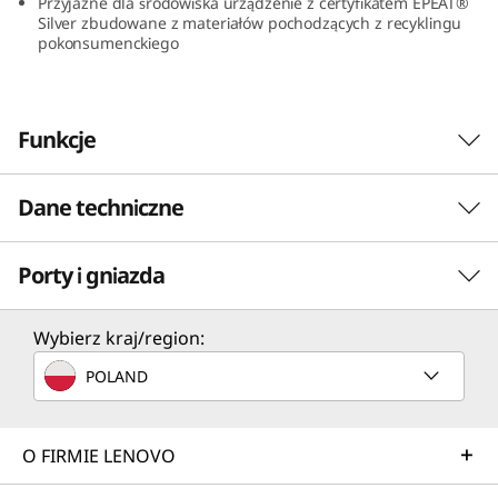
Przyjazne dla środowiska urządzenie z certyfikatem EPEAT®
A
Silver zbudowane z materiałów pochodzących z recyklingu
pokonsumenckiego
M
D
Funkcje
)
Dane techniczne
Porty i gniazda
PERFORMANCE
Procesor
Wybierz kraj/region:
Procesory mobilne do AMD Ryzen™ 7 7730U
POLAND
System operacyjny
Do Windows 11 Pro
O FIRMIE LENOVO
Grafika