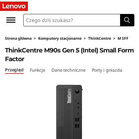
L
e
n
Strona główna
>
Komputery stacjonarne
>
ThinkCentre
>
M SFF
o
ThinkCentre M90s Gen 5 (Intel) Small Form
v
Factor
o
Przegląd
Funkcje
Dane techniczne
Porty i gniazda
T
h
i
n