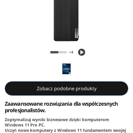
k
C
e
n
ThinkCentre M90s Gen 5 (Intel) Small Form
t
Factor
+4
r
e
M
Zobacz podobne produkty
9
Zaawansowane rozwiązania dla współczesnych
profesjonalistów.
0
Zoptymalizuj wyniki biznesowe dzięki komputerom
Windows 11 Pro PC.
s
Uczyń nowe komputery z Windows 11 fundamentem swojej