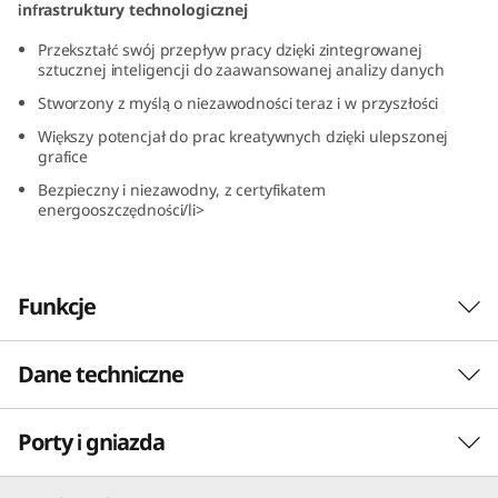
infrastruktury technologicznej
G
Przekształć swój przepływ pracy dzięki zintegrowanej
e
sztucznej inteligencji do zaawansowanej analizy danych
Stworzony z myślą o niezawodności teraz i w przyszłości
n
Większy potencjał do prac kreatywnych dzięki ulepszonej
grafice
5
Bezpieczny i niezawodny, z certyfikatem
(
energooszczędności/li>
I
Funkcje
n
t
Dane techniczne
Maksymalna
e
wydajność
Porty i gniazda
PERFORMANCE
l
przetwarzania