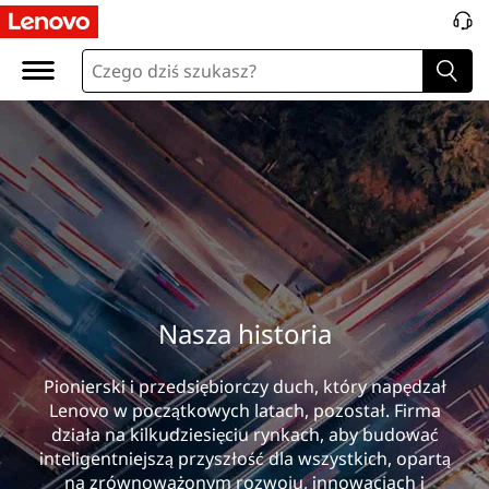
N
a
s
z
a
h
i
Nasza historia
s
Pionierski i przedsiębiorczy duch, który napędzał
t
Lenovo w początkowych latach, pozostał. Firma
o
działa na kilkudziesięciu rynkach, aby budować
inteligentniejszą przyszłość dla wszystkich, opartą
na zrównoważonym rozwoju, innowacjach i