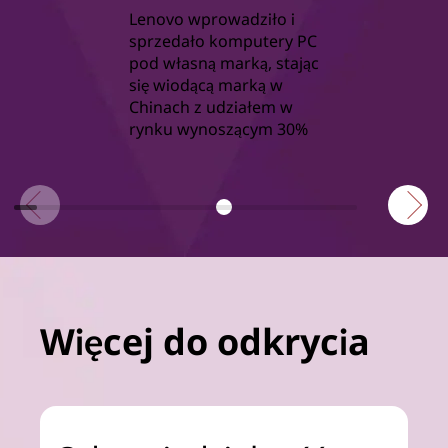
Lenovo wprowadziło i
sprzedało komputery PC
pod własną marką, stając
się wiodącą marką w
Chinach z udziałem w
rynku wynoszącym 30%
Więcej do odkrycia