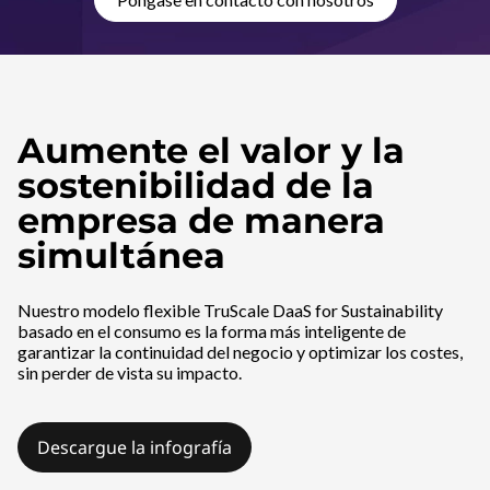
a
S
p
a
Aumente el valor y la
sostenibilidad de la
r
empresa de manera
a
simultánea
s
Nuestro modelo flexible TruScale DaaS for Sustainability
o
basado en el consumo es la forma más inteligente de
garantizar la continuidad del negocio y optimizar los costes,
s
sin perder de vista su impacto.
t
Descargue la infografía
e