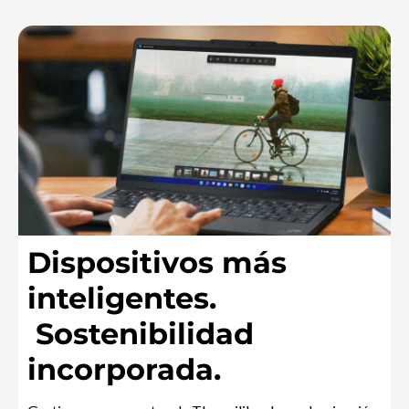
n
i
b
i
l
i
d
Dispositivos más
inteligentes.
a
Sostenibilidad
d
incorporada.