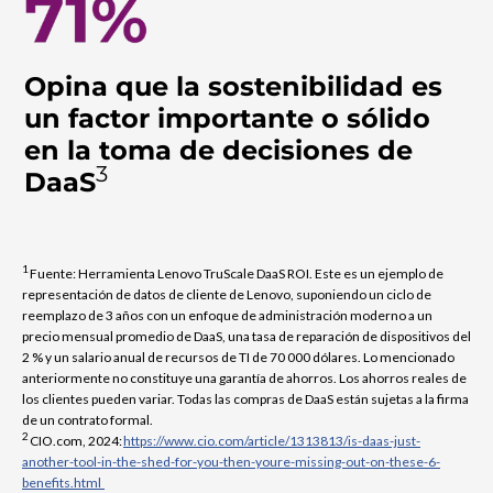
Opina que la sostenibilidad es
un factor importante o sólido
en la toma de decisiones de
3
DaaS
1
Fuente: Herramienta Lenovo TruScale DaaS ROI. Este es un ejemplo de
representación de datos de cliente de Lenovo, suponiendo un ciclo de
reemplazo de 3 años con un enfoque de administración moderno a un
precio mensual promedio de DaaS, una tasa de reparación de dispositivos del
2 % y un salario anual de recursos de TI de 70 000 dólares. Lo mencionado
anteriormente no constituye una garantía de ahorros. Los ahorros reales de
los clientes pueden variar. Todas las compras de DaaS están sujetas a la firma
de un contrato formal.
2
CIO.com, 2024:
https://www.cio.com/article/1313813/is-daas-just-
another-tool-in-the-shed-for-you-then-youre-missing-out-on-these-6-
benefits.html