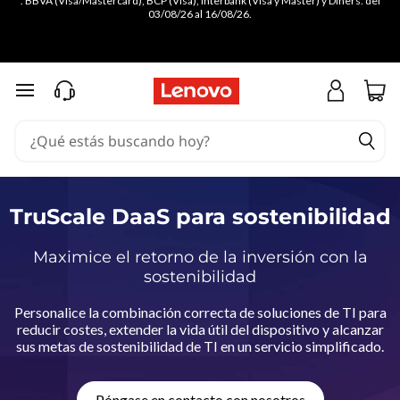
. BBVA (Visa/Mastercard), BCP (Visa), Interbank (Visa y Master) y Diners. del
T
03/08/26 al 16/08/26.
r
u
Ir al contenido principal
S
c
a
TruScale DaaS para sostenibilidad
l
Maximice el retorno de la inversión con la
sostenibilidad
e
Personalice la combinación correcta de soluciones de TI para
D
reducir costes, extender la vida útil del dispositivo y alcanzar
sus metas de sostenibilidad de TI en un servicio simplificado.
a
Póngase en contacto con nosotros