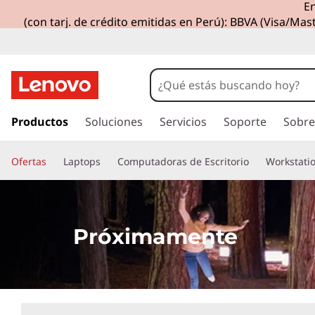
En
N
(con tarj. de crédito emitidas en Perú): BBVA (Visa/Mast
u
e
v
I
r
Productos
Soluciones
Servicios
Soporte
Sobre
o
a
l
s
Ofertas
Laptops
Computadoras de Escritorio
Workstati
c
o
p
n
t
r
e
Próximamente
n
o
i
d
d
o
p