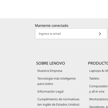
–
P
r
Mantente conectado
Ingresa tu email
ó
x
i
SOBRE LENOVO
PRODUCT
m
Nuestra Empresa
Laptops & Ul
a
Tecnología más inteligente
Tablets
para todos
Computadoras
m
Información Legal
y all in one
e
Cumplimiento de normativas
Workstation
(en inglés de Estados Unidos)
Servidores,