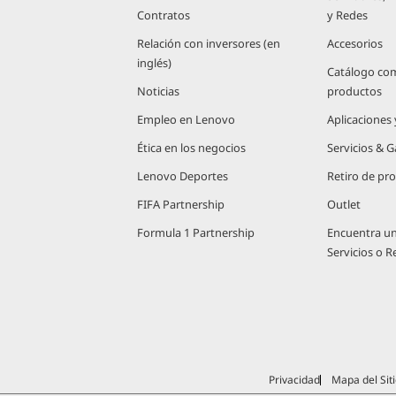
n
Contratos
y Redes
t
Relación con inversores (en
Accesorios
inglés)
Catálogo co
e
Noticias
productos
Empleo en Lenovo
Aplicaciones
Ética en los negocios
Servicios & G
Lenovo Deportes
Retiro de pr
FIFA Partnership
Outlet
Formula 1 Partnership
Encuentra u
Servicios o 
Privacidad
Mapa del Siti