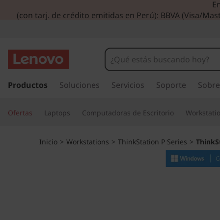
En
T
(con tarj. de crédito emitidas en Perú): BBVA (Visa/Mast
h
i
n
I
r
Productos
Soluciones
Servicios
Soporte
Sobre
k
a
l
S
Ofertas
Laptops
Computadoras de Escritorio
Workstati
c
o
t
n
Inicio
>
Workstations
>
ThinkStation P Series
>
ThinkS
t
a
e
n
t
i
d
i
o
p