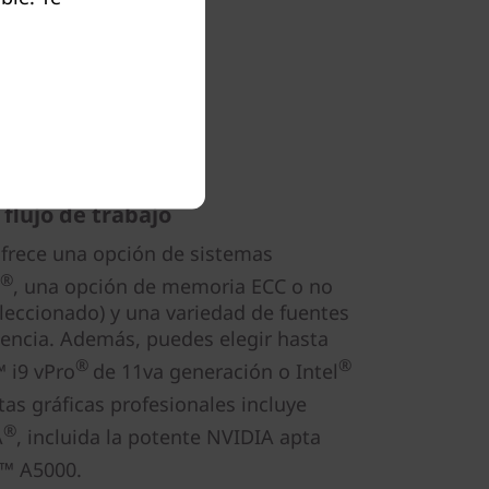
flujo de trabajo
ofrece una opción de sistemas
®
, una opción de memoria ECC o no
leccionado) y una variedad de fuentes
ciencia. Además, puedes elegir hasta
®
®
 i9 vPro
de 11va generación o Intel
etas gráficas profesionales incluye
®
A
, incluida la potente NVIDIA apta
™ A5000.