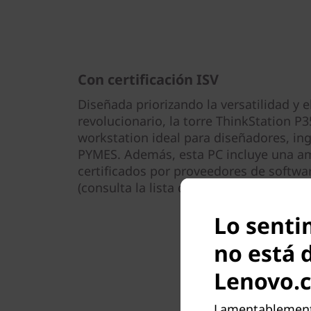
Con certificación ISV
Diseñada priorizando la versatilidad y 
revolucionario, la torre ThinkStation P3
workstation ideal para diseñadores, ing
PYMES. Además, esta PC incluye una a
certificados por proveedores de softwa
(consulta la lista de software en las esp
Lo senti
no está 
Lenovo.
Lamentablemente,