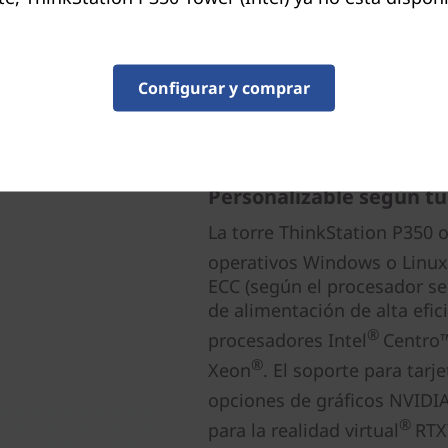
Configurar y comprar
Personalizable según tu 
La torre ThinkStation P350 
operativos Windows o Linux
ECC (según el procesador se
de alimentación de alta efi
®
procesadores Intel
Centro™
®
Xeon
. El soporte para tarj
opciones de gráficos NVIDI
®
para la realidad virtual
RTX