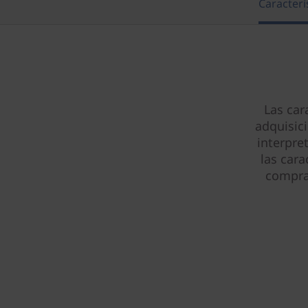
Caracterí
Las car
adquisic
interpre
las cara
compra 