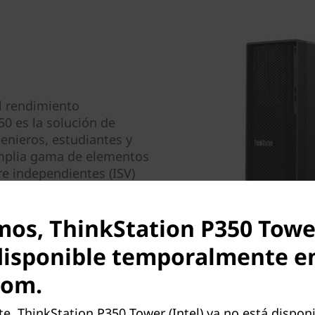
el rendimiento
50 es la solución de
enieros, estudiantes y
mplia gama de elementos
re independientes (ISV)
ecificaciones técnicas).
mos, ThinkStation P350 Tower
disponible temporalmente e
com.
El monitor, teclado y mouse so
 ThinkStation P350 Tower (Intel) ya no está disponi