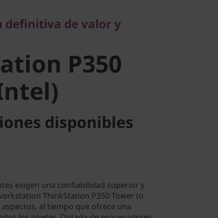
tion P350
definitiva de valor y
ntel)
ation P350
Intel)
iones disponibles
tes exigen una confiabilidad superior y
 workstation ThinkStation P350 Tower (o
s aspectos, al tiempo que ofrece una
todos los niveles. Dotada de procesadores