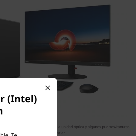
 (Intel)
n
n opcionales y no están incluidos. La unidad óptica y algunos puertos/ranuras
pueden ser opcionales o variar.
ble. Te