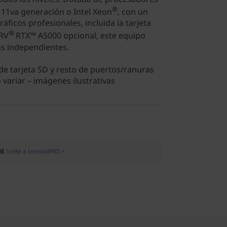
®
 11va generación o Intel Xeon
, con un
áficos profesionales, incluida la tarjeta
®
 RV
RTX™ A5000 opcional, este equipo
as independientes.
 de tarjeta SD y resto de puertos/ranuras
variar – imágenes ilustrativas
ME
Unite a LenovoPRO >