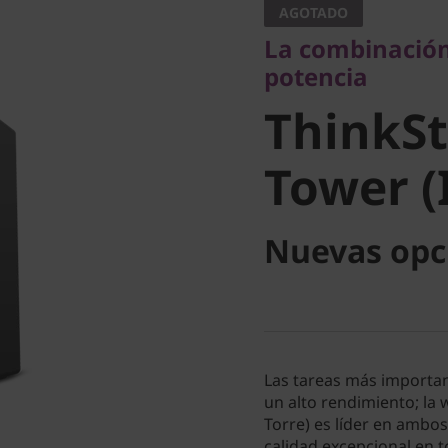
AGOTADO
ThinkSta
La combinación 
potencia
Tower (I
ThinkSt
Tower (
Nuevas opc
Las tareas más importan
un alto rendimiento; la
Torre) es líder en ambo
calidad excepcional en 