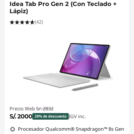
Idea Tab Pro Gen 2 (Con Teclado +
Lápiz)
(42)
Precio Web
S/. 2832
S/. 2000
IGV inc.
29% de descuento
Ahorros instantáneos :
-S/. 832
Procesador Qualcomm® Snapdragon™ 8s Gen