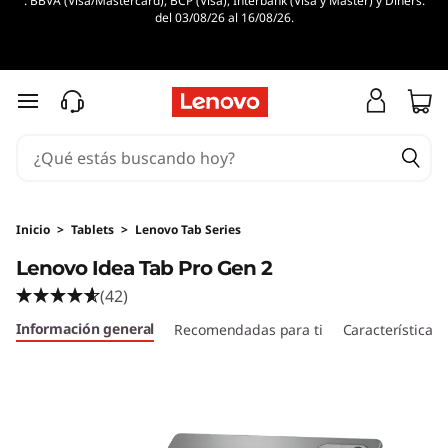
. BBVA (Visa/Mastercard), BCP (Visa), Interbank (Visa y Master) y Diners.
del 03/08/26 al 16/08/26.
Ir al contenido principal
Inicio
>
Tablets
>
Lenovo Tab Series
Lenovo Idea Tab Pro Gen 2
(42)
Información general
Recomendadas para ti
Características