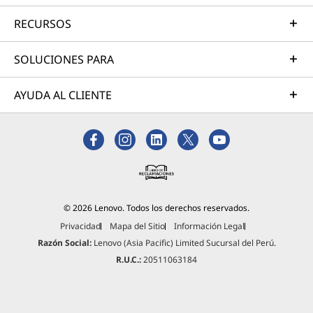
RECURSOS
SOLUCIONES PARA
AYUDA AL CLIENTE
Los accesorios varían según el paquete y la región.
Los a
CONEXIÓN INTELIGENTE
CO
© 2026 Lenovo. Todos los derechos reservados.
Abierto en todos los sistemas
Privacidad
Mapa del Sitio
Información Legal
Razón Social:
Lenovo (Asia Pacific) Limited Sucursal del Perú.
Tu vida escolar no se limita a un solo
Mueve 
R.U.C.:
20511063184
dispositivo. Accede a fotos, archivos y
pantal
contenido compartido a través de tu
fácil
IdeaPad, teléfono y tablet, incluso
diapo
cuando tus dispositivos no están juntos.
de ch