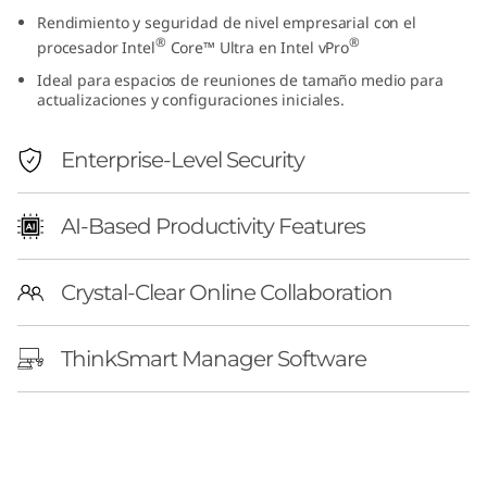
k
Rendimiento y seguridad de nivel empresarial con el
®
®
procesador Intel
Core™ Ultra en Intel vPro
S
Ideal para espacios de reuniones de tamaño medio para
actualizaciones y configuraciones iniciales.
m
Enterprise-Level Security
a
r
AI-Based Productivity Features
t
Crystal-Clear Online Collaboration
C
o
ThinkSmart Manager Software
r
e