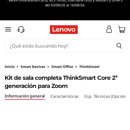
. BBVA (Visa/Mastercard), BCP (Visa), Interbank (Visa y Master) y Diners.
K
del 03/08/26 al 16/08/26.
i
t
Ir al contenido principal
d
e
s
Inicio
>
Smart Devices
>
Smart Office
>
ThinkSmart
Kit de sala completa ThinkSmart Core 2ª
a
generación para Zoom
l
Información general
Características
Esp. Técnicas (Opcional
a
c