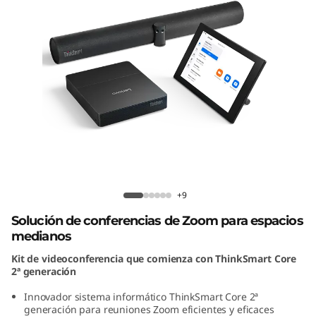
o
m
p
l
e
t
Kit de sala completa ThinkSmart Core
a
2ª generación para Zoom
+9
T
Solución de conferencias de Zoom para espacios
medianos
h
Kit de videoconferencia que comienza con ThinkSmart Core
i
2ª generación
Innovador sistema informático ThinkSmart Core 2ª
n
generación para reuniones Zoom eficientes y eficaces