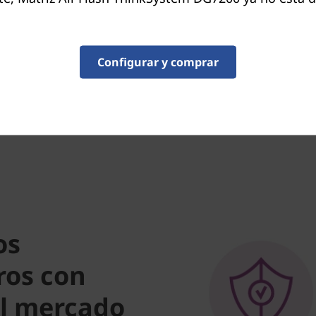
Benefíciese de una flexibil
despliega y reubica cargas 
Configurar y comprar
unificada para cargas de tra
proporciona un escalado sin
os
ros con
el mercado