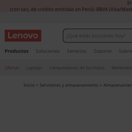
En
M
(con tarj. de crédito emitidas en Perú): BBVA (Visa/Mast
a
t
r
I
r
Productos
Soluciones
Servicios
Soporte
Sobre
i
a
l
z
Ofertas
Laptops
Computadoras de Escritorio
Workstati
c
o
A
n
Inicio
>
Servidores y almacenamiento
>
Almacenamien
t
l
e
n
l
i
d
-
o
p