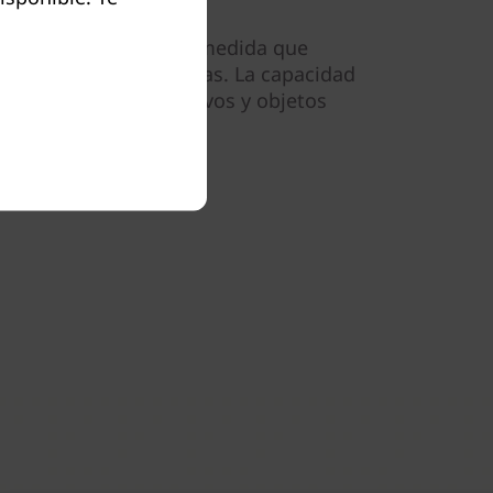
idad sin precedentes a medida que
de trabajo sin problemas. La capacidad
bajo de bloques, archivos y objetos
 interrupciones.