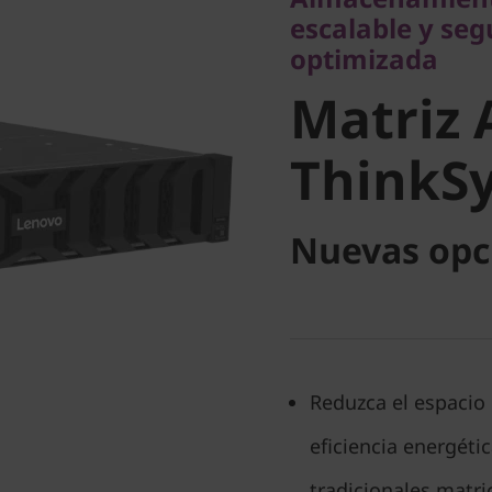
Matriz Al
escalable y se
optimizada
ThinkSy
Matriz 
DG7200
ThinkS
Nuevas opc
Reduzca el espacio 
eficiencia energéti
tradicionales matri