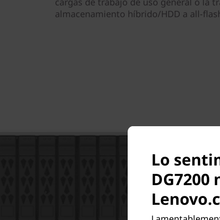
cargas de trabajo de uso general o la t
almacenamiento híbrido/HDD a all-flas
Lo senti
DG7200 n
Lenovo.
Lamentablemente