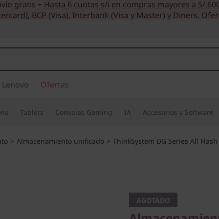
vío gratis +
Hasta 6 cuotas s/i en compras mayores a S/.60
ercard), BCP (Visa), Interbank (Visa y Master) y Diners. Ofer
 Lenovo
Ofertas
ons
Tablets
Consolas Gaming
IA
Accesorios y Software
to
>
Almacenamiento unificado
>
ThinkSystem DG Series All Flash
Almacenamiento al
escalable y segur
optimizada
AGOTADO
Almacenamiento 