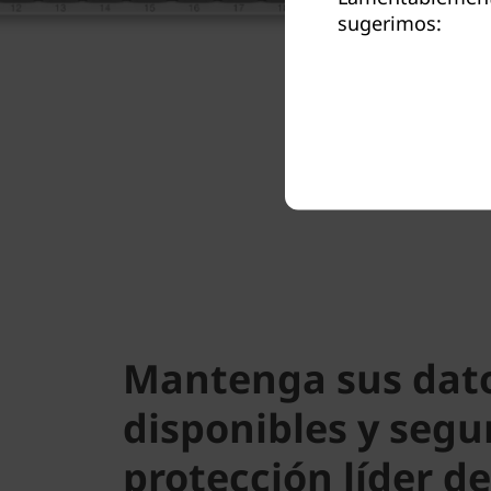
sugerimos:
Mantenga sus dat
disponibles y segu
protección líder d