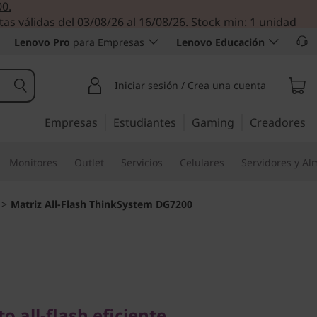
00.
tas válidas del 03/08/26 al 16/08/26. Stock min: 1 unidad
Lenovo Pro
para Empresas
Lenovo Educación
Iniciar sesión / Crea una cuenta
Empresas
Estudiantes
Gaming
Creadores
Monitores
Outlet
Servicios
Celulares
Servidores y A
>
Matriz All-Flash ThinkSystem DG7200
l-flash eficiente,
o con capacidad
all-flash eficiente,