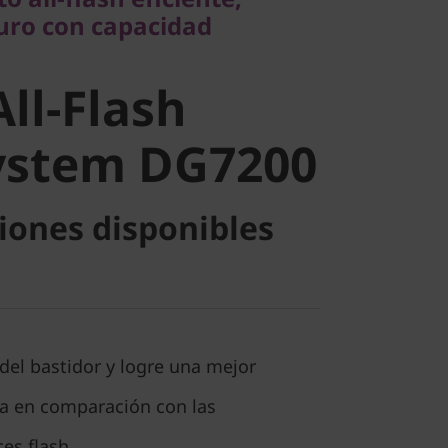
l-Flash
guro con capacidad
stem
All-Flash
ystem DG7200
iones disponibles
del bastidor y logre una mejor
ca en comparación con las
ces flash