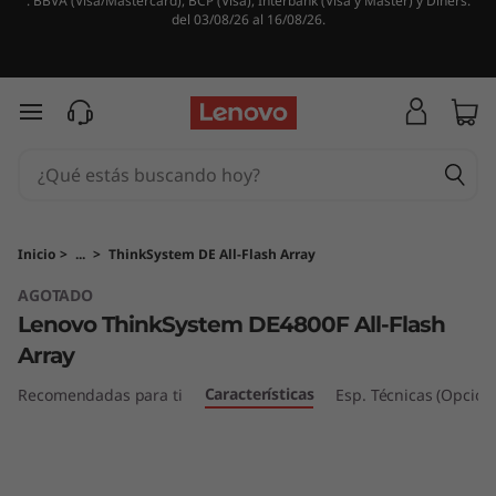
. BBVA (Visa/Mastercard), BCP (Visa), Interbank (Visa y Master) y Diners.
M
del 03/08/26 al 16/08/26.
a
t
Ir al contenido principal
r
i
z
Inicio
>
...
>
ThinkSystem DE All-Flash Array
AGOTADO
t
Lenovo ThinkSystem DE4800F All-Flash
o
Array
t
Características
Recomendadas para ti
Esp. Técnicas (Opcion
a