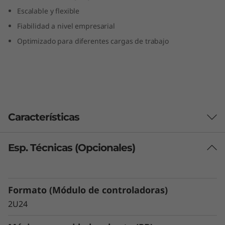
T
Escalable y flexible
Fiabilidad a nivel empresarial
h
Optimizado para diferentes cargas de trabajo
i
n
k
Características
S
y
Esp. Técnicas (Opcionales)
Excelente rendimiento y capacidad Flash
s
Optimizado para ofrecer el superior
rendimiento y eficiencia de Flash, el
t
Formato (Módulo de controladoras)
ThinkSystem DE4800F proporciona un 20%
más de velocidad en el acceso a datos que el
e
2U24
sistema de la generación anterior, combinando