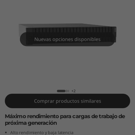
l
m
e
n
Nuevas opciones disponibles
t
e
Lenovo ThinkSystem DE4800F All-
f
Flash Array
l
+2
Comprar productos similares
a
s
Máximo rendimiento para cargas de trabajo de
próxima generación
h
Alto rendimiento y baja latencia