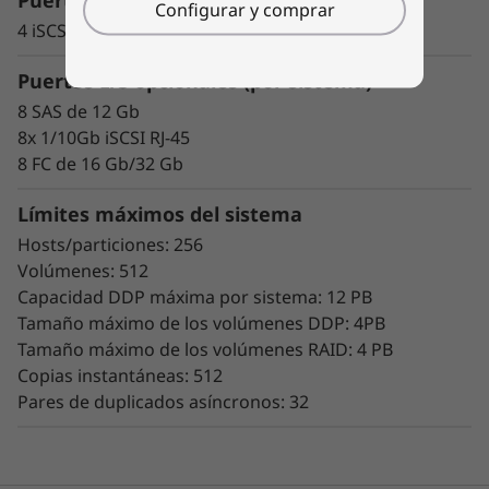
Puertos base
Configurar y comprar
El escalado resulta muy fácil gracias a las
4 iSCSI de 10/25 G
herramientas de diseño modular y fácil uso
incorporadas. Empiece a trabajar con sus
Puertos E/S opcionales (por sistema)
datos en cuestión de minutos. Su gran
8 SAS de 12 Gb
flexibilidad de configuración, ajuste del
8x 1/10Gb iSCSI RJ-45
rendimiento a medida y control total de la
8 FC de 16 Gb/32 Gb
ubicación de los datos permiten a los
administradores maximizar el rendimiento y la
Límites máximos del sistema
facilidad de uso.
Hosts/particiones: 256
Volúmenes: 512
La intuitiva GUI mediante navegador simplifica
Capacidad DDP máxima por sistema: 12 PB
la configuración y el mantenimiento, a la vez
Tamaño máximo de los volúmenes DDP: 4PB
que ofrece posibilidades de mantenimiento
Tamaño máximo de los volúmenes RAID: 4 PB
para ofrecer rendimiento, integridad de datos,
Copias instantáneas: 512
fiabilidad y seguridad de forma constante.
Pares de duplicados asíncronos: 32