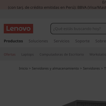
En
D
(con tarj. de crédito emitidas en Perú): BBVA (Visa/Mast
i
s
e
I
r
Productos
Soluciones
Servicios
Soporte
Sobre
ñ
a
l
a
Ofertas
Laptops
Computadoras de Escritorio
Workstati
c
o
d
n
Inicio
>
Servidores y almacenamiento
>
Servidores
>
T
t
o
e
n
y
i
d
o
o
p