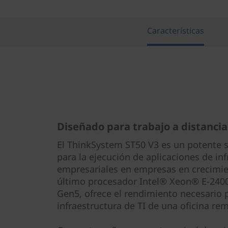
o
f
Características
i
c
i
n
Diseñado para trabajo a distancia
a
El ThinkSystem ST50 V3 es un potente ser
s
para la ejecución de aplicaciones de inf
empresariales en empresas en crecimie
e
último procesador Intel® Xeon® E-240
Gen5, ofrece el rendimiento necesario 
i
infraestructura de TI de una oficina re
n