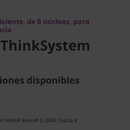
a
ciente, de 8 núcleos, para
ncia
stem ST50
 ThinkSystem
iones disponibles
or Intel® Xeon® E-2400, hasta 8