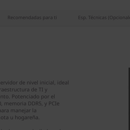
Recomendadas para ti
Esp. Técnicas (Opcional
vidor de nivel inicial, ideal
raestructura de TI y
nto. Potenciado por el
0, memoria DDR5, y PCIe
para manejar la
mota u hogareña.