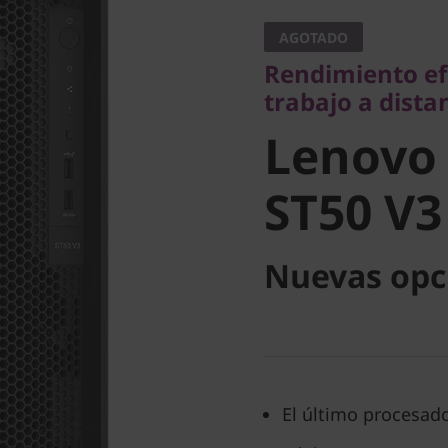
trabajo a distanci
AGOTADO
Lenovo
Rendimiento efi
trabajo a dista
ThinkSy
Lenovo
V3
ST50 V3
Nuevas opc
El último procesad