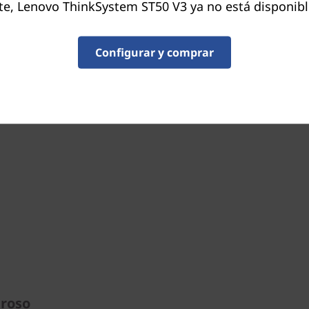
, Lenovo ThinkSystem ST50 V3 ya no está disponibl
empresa, reduciendo la carg
las sucursales.
Configurar y comprar
El ThinkSystem ST50 V3 ta
toda la cartera de ThinkSyst
infraestructura.
eroso