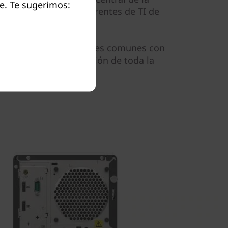
e. Te sugerimos:
a de trabajo de los gerentes de TI de
mbién comparte opciones comunes con
em, facilitando la gestión de toda la