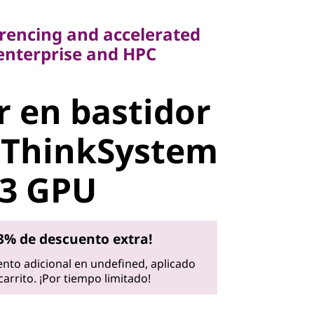
encing and accelerated
terprise and HPC
erencing and accelerated
enterprise and HPC
 en
r en bastidor
 Lenovo
 ThinkSystem
stem SR675
V3 GPU
3% de descuento extra!
nto adicional en undefined, aplicado
arrito. ¡Por tiempo limitado!