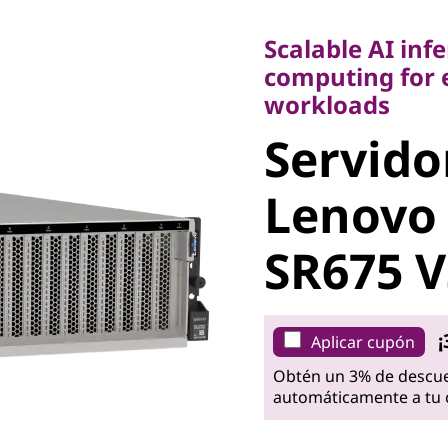
Scalable AI infer
computing for en
Scalable AI inf
workloads
computing for 
Servidor
workloads
Servido
bastidor
Lenovo
ThinkSy
SR675 
V3 GPU
¡
Aplicar cupón
Obtén un 3% de descue
automáticamente a tu c