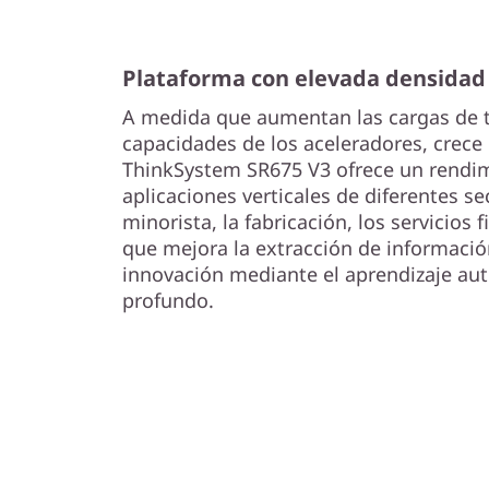
6
7
Plataforma con elevada densidad
5
A medida que aumentan las cargas de t
V
capacidades de los aceleradores, crece
ThinkSystem SR675 V3 ofrece un rendi
3
aplicaciones verticales de diferentes se
minorista, la fabricación, los servicios f
G
que mejora la extracción de información
innovación mediante el aprendizaje aut
P
profundo.
U