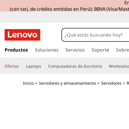
En
S
(con tarj. de crédito emitidas en Perú): BBVA (Visa/Mast
e
r
v
I
r
Productos
Soluciones
Servicios
Soporte
Sobre
i
a
l
d
Ofertas
Laptops
Computadoras de Escritorio
Workstati
c
o
o
n
Inicio
>
Servidores y almacenamiento
>
Servidores
>
R
t
r
e
n
e
i
d
n
o
p