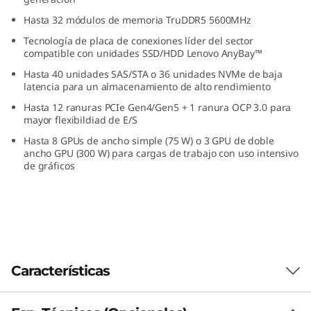
0
Hasta 32 módulos de memoria TruDDR5 5600MHz
Tecnología de placa de conexiones líder del sector
V
compatible con unidades SSD/HDD Lenovo AnyBay™
3
Hasta 40 unidades SAS/STA o 36 unidades NVMe de baja
latencia para un almacenamiento de alto rendimiento
:
Hasta 12 ranuras PCIe Gen4/Gen5 + 1 ranura OCP 3.0 para
mayor flexibildiad de E/S
R
Hasta 8 GPUs de ancho simple (75 W) o 3 GPU de doble
ancho GPU (300 W) para cargas de trabajo con uso intensivo
e
de gráficos
n
d
i
Características
m