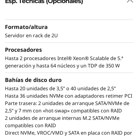
i
Esp. Técnicas (Opcionales)
Facilidad de gestión y un elevado
rendimiento
e
Las empresas precisan una infraestructura
n
Formato/altura
informática fiable y fácil de administrar para
Servidor en rack de 2U
t
hoy con prestaciones para la próxima
generación de cargas de trabajo de TI en el
Procesadores
o
futuro. El ThinkSystem SR650 V3 de Lenovo con
Hasta 2 procesadores Intel® Xeon® Scalable de 5.ª
®
®
procesadores duales Intel
Xeon
Scalable de
generación y hasta 64 núcleos y un TDP de 350 W
d
cuarta generación está diseñado para
e
Bahías de disco duro
proporcionar el máximo rendimiento. Con una
plataforma con elevada densidad de GPU,
Hasta 20 unidades de 3,5” o 40 unidades de 2,5”
P
velocidad gracias a la gran cantidad de
Hasta 36 unidades NVMe con adaptadores retimer PCI
memoria DDR5 y mayor número de carriles de
Parte trasera: 2 unidades de arranque SATA/NVMe de
r
E/S para optimizar las velocidades de
2,5” y 7 mm con «hot-swap» compatibles con RAID
transferencia de datos, el SR650 V3 es ideal
2 unidades de arranque internas M.2 SATA/NVMe
ó
para cargas de trabajo complejas. Añade el
compatibles con RAID
gestor de sistemas Xclarity con funciones de
x
Direct NVMe, VROC/VMD y SATA en placa con RAID por