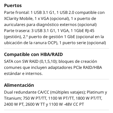
generación, como aplicaciones de IA,
Puertos
virtualización, informática de alto rendimiento
Parte frontal: 1 USB 3.1 G1, 1 USB 2.0 compatible con
y para la nube, precisan servidores con
XClarity Mobile, 1 x VGA (opcional), 1 x puerto de
potencia, velocidad y capacidad para operar
auriculares para diagnóstico externos (opcional)
sin interrupciones. La gran cantidad de
Parte trasera: 3 USB 3.1 G1, 1 VGA, 1 1GbE RJ-45
memoria DDR5 de última generación que
(gestión), 2.º puerto de gestión 1 GbE (opcional en la
admite el ThinkSystem SR650 V3 ofrece el
ubicación de la ranura OCP), 1 puerto serie (opcional)
rendimiento de baja latencia y alta capacidad
necesario para mantener el ritmo de las cargas
Compatible con HBA/RAID
de trabajo actuales. Incluye opciones de
SATA con SW RAID (0,1,5,10); bloques de creación
almacenamiento flexibles con las unidades
comunes que incluyen adaptadores PCIe RAID/HBA
«hot-swap» para adaptar fácilmente el SR650
estándar e internos.
V3 para gestionar también la próxima
generación de cargas de trabajo informáticas.
Alimentación
Dual redundante CA/CC (múltiples vatajes); Platinum y
Titanium; 750 W PT/TT, 1100 W PT/TT, 1800 W PT/TT,
2400 W PT, 2600 W TT y 1100 W -48V CC PT