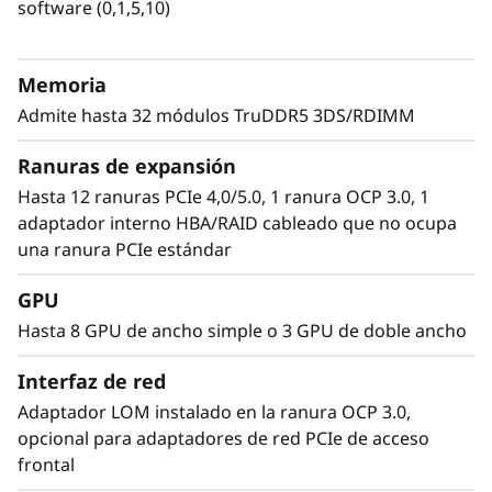
gestión mejoradas y seguridad ThinkShield
software (0,1,5,10)
i
para crear una solución rápida, segura y fácil
de gestionar para las actuales cargas de
m
trabajo.
Memoria
Admite hasta 32 módulos TruDDR5 3DS/RDIMM
a
Ranuras de expansión
G
Hasta 12 ranuras PCIe 4,0/5.0, 1 ranura OCP 3.0, 1
e
adaptador interno HBA/RAID cableado que no ocupa
una ranura PCIe estándar
n
GPU
Hasta 8 GPU de ancho simple o 3 GPU de doble ancho
Interfaz de red
Adaptador LOM instalado en la ranura OCP 3.0,
Abordar cargas de trabajo complejas
opcional para adaptadores de red PCIe de acceso
frontal
Las cargas de trabajo de la próxima