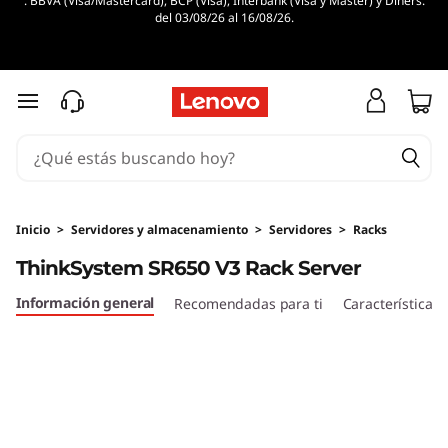
. BBVA (Visa/Mastercard), BCP (Visa), Interbank (Visa y Master) y Diners.
L
del 03/08/26 al 16/08/26.
e
n
Ir al contenido principal
o
v
o
Inicio
>
Servidores y almacenamiento
>
Servidores
>
Racks
ThinkSystem SR650 V3 Rack Server
T
Información general
Recomendadas para ti
Características
h
i
n