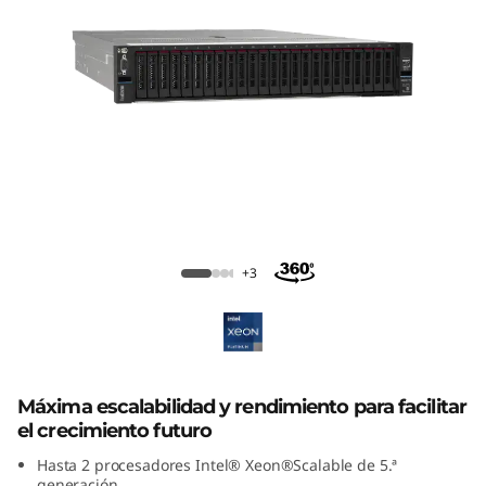
k
S
y
s
t
e
ThinkSystem SR650 V3 Rack Server
m
+3
S
R
Máxima escalabilidad y rendimiento para facilitar
6
el crecimiento futuro
5
Hasta 2 procesadores Intel® Xeon®Scalable de 5.ª
generación