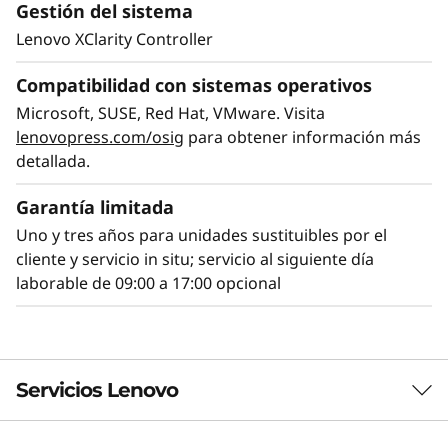
Gestión del sistema
Lenovo XClarity Controller
Compatibilidad con sistemas operativos
Microsoft, SUSE, Red Hat, VMware. Visita
lenovopress.com/osig
para obtener información más
detallada.
Flexibilidad y fiabilidad
Garantía limitada
En Lenovo sabemos que cada infraestructura
Uno y tres años para unidades sustituibles por el
informática es única. Aumentar la flexibilidad
cliente y servicio in situ; servicio al siguiente día
con compatibilidad para gran diversidad de
laborable de 09:00 a 17:00 opcional
GPU y unidades AnyBay™ te permitirá obtener
la configuración más adecuada para tus
necesidades. Con distintas opciones de tipos
de interfaz de unidades de disco en la misma
Servicios Lenovo
bahía: con unidades SAS, unidades SATA o
unidad NVMe PCIe , tienes la libertad de
configurar las bahías de unidades de disco