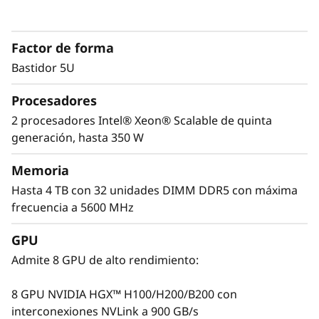
para IA y HPC
Con dos procesadores Intel® Xeon® Scalable
Factor de forma
de 5.ª generación, el ThinkSystem SR780a V3
ofrece el rendimiento que se precisa para
Bastidor 5U
tareas de IA y HPC con elevado nivel de
exigencia de computación. Admite gran
Procesadores
cantidad de memoria DDR5, unidades NVMe y
2 procesadores Intel® Xeon® Scalable de quinta
ranuras PCIe Gen5 para acelerar los
generación, hasta 350 W
resultados.
Memoria
A la hora de desarrollar su propia plataforma
Hasta 4 TB con 32 unidades DIMM DDR5 con máxima
de IA o de ofrecer recursos de IA mediante la
frecuencia a 5600 MHz
nube, el ThinkSystem SR780a V3 le
proporciona potencia de computación sin
GPU
precedentes en una unidad 5U densa y
Admite 8 GPU de alto rendimiento:
compacta. Desarrollo de modelos,
entrenamiento, desarrollo de IA generativa y
8 GPU NVIDIA HGX™ H100/H200/B200 con
grandes simulaciones de HPC son algunas de
interconexiones NVLink a 900 GB/s