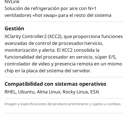
Rendimiento impulsado por la
NVLink
refrigeración líquida
Solución de refrigeración por aire con N+1
ventiladores «hot swap» para el resto del sistema
Los centros de datos han de sobresalir en
rendimiento y a la vez satisfacer importantes
Gestión
restricciones en consumo. La innovación de
XClarity Controller2 (XCC2), que proporciona funciones
Lenovo es evidente en el ThinkSystem SR780a
avanzadas de control de procesador/servicio,
V3, que prioriza la eficiencia energética. El uso
monitorización y alerta. El XCC2 consolida la
de refrigeración líquida Neptune™ en vez de la
funcionalidad del procesador en servicio, súper E/S,
refrigeración por aire tradicional le permite
controlador de vídeo y presencia remota en un mismo
aumentar el rendimiento y mantenerse dentro
chip en la placa del sistema del servidor.
de los umbrales de consumo.
Compatibilidad con sistemas operativos
La refrigeración líquida Neptune™ aumenta la
RHEL, Ubuntu, Alma Linux, Rocky Linux, ESXi
eficiencia al eliminar hasta el 95% del calor y
hace posible el formato compacto 5U del
Imagen y especificaciones del producto preliminares y sujetas a cambios.
ThinkSystem SR780a V3.