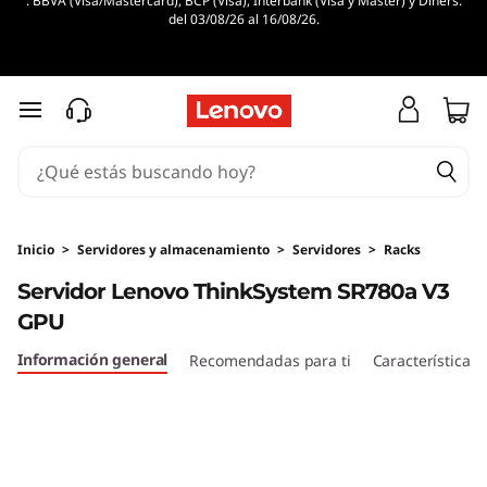
. BBVA (Visa/Mastercard), BCP (Visa), Interbank (Visa y Master) y Diners.
S
del 03/08/26 al 16/08/26.
e
r
Ir al contenido principal
v
i
d
Inicio
>
Servidores y almacenamiento
>
Servidores
>
Racks
Servidor Lenovo ThinkSystem SR780a V3
o
GPU
r
Información general
Recomendadas para ti
Características
5
U