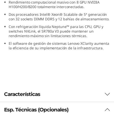
Rendimiento computacional masivo con 8 GPU NVIDIA
A
H100/H200/B200 totalmente interconectadas.
Dos procesadores Intel® Xeon® Scalable de 5ª generación
y
con 32 sockets DIMM DDR5 y 12 bahías de almacenamiento.
H
Con refrigeración líquida Neptune™ para las CPU, GPU y
switches NVLink, el SR780a V3 puede mantener un
rendimiento máximo sin limitaciones térmicas.
P
El software de gestión de sistemas Lenovo XClarity aumenta
C
la eficiencia de su implementación de la infraestructura.
Características
Esp. Técnicas (Opcionales)
Ampliar los límites de la computación