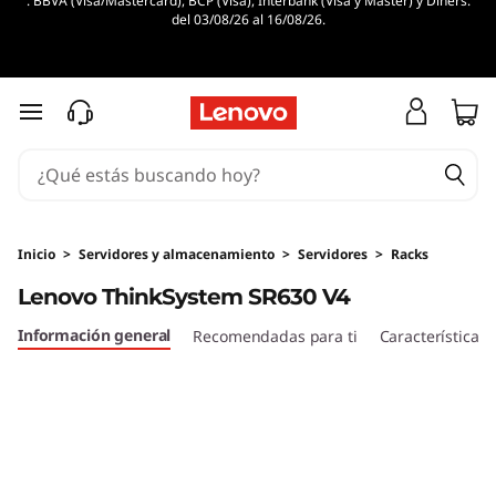
. BBVA (Visa/Mastercard), BCP (Visa), Interbank (Visa y Master) y Diners.
M
del 03/08/26 al 16/08/26.
á
x
Ir al contenido principal
i
m
a
Inicio
>
Servidores y almacenamiento
>
Servidores
>
Racks
Lenovo ThinkSystem SR630 V4
e
Información general
Recomendadas para ti
Características
f
i
c