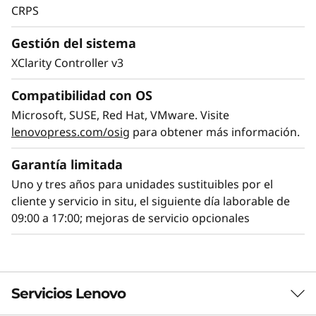
CRPS
Gestión del sistema
XClarity Controller v3
Compatibilidad con OS
Microsoft, SUSE, Red Hat, VMware. Visite
lenovopress.com/osig
para obtener más información.
Garantía limitada
Eficiencia por diseño
Uno y tres años para unidades sustituibles por el
cliente y servicio in situ, el siguiente día laborable de
Distintas opciones y características aumentan
09:00 a 17:00; mejoras de servicio opcionales
la eficiencia del ThinkSystem SR630 V4. Los
clientes pueden elegir las características de
eficiencia más adecuadas para sus cargas de
trabajo y centros de datos.
Servicios Lenovo
Una novedad del ThinkSystem SR630 V4 es el