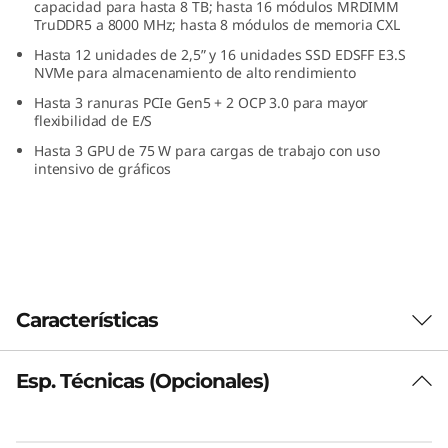
capacidad para hasta 8 TB; hasta 16 módulos MRDIMM
c
TruDDR5 a 8000 MHz; hasta 8 módulos de memoria CXL
Hasta 12 unidades de 2,5” y 16 unidades SSD EDSFF E3.S
i
NVMe para almacenamiento de alto rendimiento
d
Hasta 3 ranuras PCIe Gen5 + 2 OCP 3.0 para mayor
flexibilidad de E/S
a
Hasta 3 GPU de 75 W para cargas de trabajo con uso
intensivo de gráficos
d
y
p
r
Características
e
Esp. Técnicas (Opcionales)
Núcleo de máximo rendimiento
s
El servidor ThinkSystem SR630 V4 está
alimentado por dos procesadores Intel®