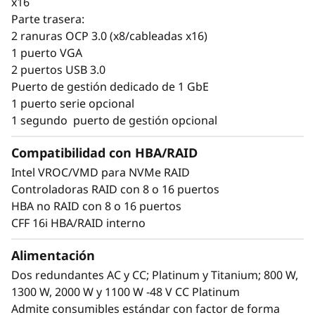
x16
procesadores Intel® Xeon® 6 con P-Cores y
Parte trasera:
está optimizado para conseguir un elevado
2 ranuras OCP 3.0 (x8/cableadas x16)
rendimiento por núcleo y ofrecer mejor
1 puerto VGA
rendimiento tanto para cargas de trabajo de
2 puertos USB 3.0
propósito general como para cargas de
Puerto de gestión dedicado de 1 GbE
trabajo con uso intensivo de computación.
1 puerto serie opcional
1 segundo puerto de gestión opcional
Con el más reciente PCIe 5.0, memoria DDR5
de mayor velocidad, módulos MRDIMM y
Compatibilidad con HBA/RAID
tecnología CXL 2.0, el ThinkSystem SR630 V4
Intel VROC/VMD para NVMe RAID
ofrece un ancho de banda para aplicaciones
Controladoras RAID con 8 o 16 puertos
dos veces mayor, y es la opción ideal para
HBA no RAID con 8 o 16 puertos
tareas con uso intensivo de computación
CFF 16i HBA/RAID interno
como HPC, 5G Core de Telco y transacciones
web, modelado y simulación.
Alimentación
Dos redundantes AC y CC; Platinum y Titanium; 800 W,
1300 W, 2000 W y 1100 W -48 V CC Platinum
Admite consumibles estándar con factor de forma