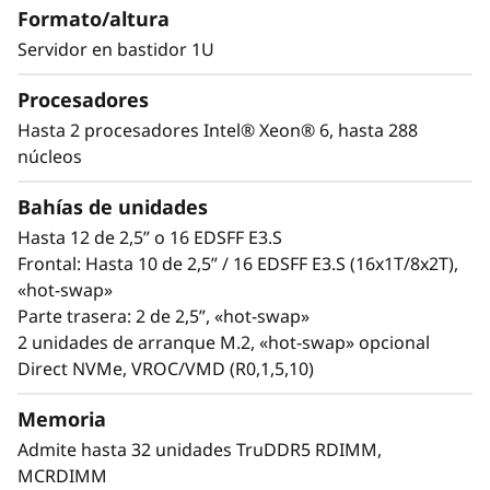
t
Formato/altura
Xeon® 6 con una nueva clase de núcleos
a
Performance (P-cores) y ofrece hasta 172
Servidor en bastidor 1U
núcleos y compatibilidad con módulos
c
Procesadores
MRDIMM para alcanzar un excepcional
rendimiento.
Hasta 2 procesadores Intel® Xeon® 6, hasta 288
i
núcleos
En comparación con la generación anterior, el
o
SR630 V4 duplica el número de núcleos por
Bahías de unidades
bastidor y aumenta el rendimiento para cargas
n
Hasta 12 de 2,5” o 16 EDSFF E3.S
de trabajo de elevada densidad y escalado
Frontal: Hasta 10 de 2,5” / 16 EDSFF E3.S (16x1T/8x2T),
e
horizontal en segmentos de cliente como
«hot-swap»
proveedores de servicios en la nube (CSP) y
Parte trasera: 2 de 2,5”, «hot-swap»
s
servicios de telecomunicaciones y financieros.
2 unidades de arranque M.2, «hot-swap» opcional
Direct NVMe, VROC/VMD (R0,1,5,10)
El aumento en el número de núcleos por
bastidor maximiza el número de cargas de
Memoria
trabajo gestionadas por bastidor. Con el SR630
Admite hasta 32 unidades TruDDR5 RDIMM,
V4 el cliente puede consolidar cargas de
MCRDIMM