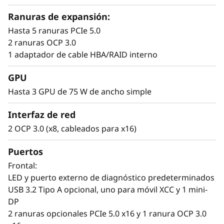
trabajo, reducir las dimensiones de su centro
de datos y planificar con facilidad futuras
Ranuras de expansión:
ampliaciones.
Hasta 5 ranuras PCIe 5.0
2 ranuras OCP 3.0
1 adaptador de cable HBA/RAID interno
GPU
Hasta 3 GPU de 75 W de ancho simple
Interfaz de red
2 OCP 3.0 (x8, cableados para x16)
Puertos
Frontal:
LED y puerto externo de diagnóstico predeterminados
USB 3.2 Tipo A opcional, uno para móvil XCC y 1 mini-
DP
Obtención más rápida de información útil
2 ranuras opcionales PCIe 5.0 x16 y 1 ranura OCP 3.0
El ThinkSystem SR630 V4 cuenta con