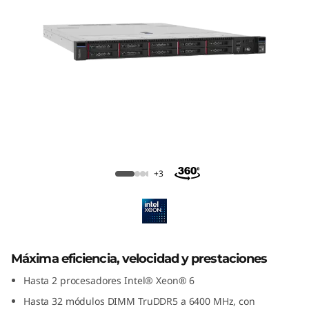
i
e
n
c
i
a
Lenovo ThinkSystem SR630 V4
,
+3
v
e
Máxima eficiencia, velocidad y prestaciones
l
Hasta 2 procesadores Intel® Xeon® 6
o
Hasta 32 módulos DIMM TruDDR5 a 6400 MHz, con