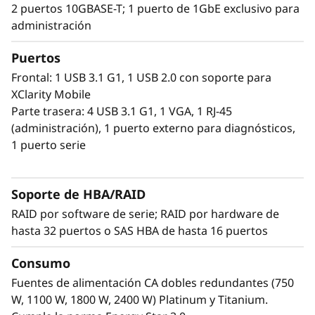
2 puertos 10GBASE-T; 1 puerto de 1GbE exclusivo para
el futuro con 8 GPU de ancho simple (SW), 4 de
administración
ancho doble (DW) o una combinación de 4 SW
y 4 DW. El procesamiento se descarga a la GPU
Puertos
para maximizar la potencia de trabajo y el
Frontal: 1 USB 3.1 G1, 1 USB 2.0 con soporte para
rendimiento de las aplicaciones, y el servidor
XClarity Mobile
está optimizado para procesar en paralelo
Parte trasera: 4 USB 3.1 G1, 1 VGA, 1 RJ-45
grandes bloques de datos. Esta computación
(administración), 1 puerto externo para diagnósticos,
paralela de alto rendimiento hace que el ST650
1 puerto serie
V2 resulte ideal para cargas de trabajo de IA y
VDI en la gran empresa, con capacidad para
llevar la potencia de los superordenadores a
Soporte de HBA/RAID
las oficinas remotas.
RAID por software de serie; RAID por hardware de
hasta 32 puertos o SAS HBA de hasta 16 puertos
Consumo
Fuentes de alimentación CA dobles redundantes (750
W, 1100 W, 1800 W, 2400 W) Platinum y Titanium.