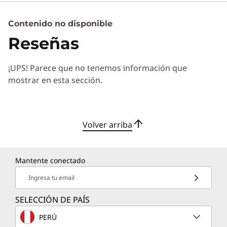
Contenido no disponible
Servicios de Soluciones
Reseñas
Diseñe la mejor estrategia para su empresa.
Trabajaremos con usted para hallar la solución
¡UPS! Parece que no tenemos información que
correcta para sus exclusivas necesidades
mostrar en esta sección.
empresariales.
Más información
Volver arriba
Servicios de Implementación
Acelere su tiempo de llegada a la productividad. Le
Mantente conectado
ayudaremos a simplificar la implementación de nuevas
tecnologías para que pueda concentrarse en su
Ingresa tu email
empresa.
SELECCIÓN DE PAÍS
Más información
PERÚ