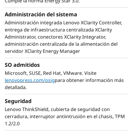
Cumple la norma Energy Star 3.0.
Administración del sistema
Administración integrada Lenovo XClarity Controller,
entrega de infraestructura centralizada XClarity
Administrator, conectores XClarity Integrator,
Flexibilidad de configuración
administración centralizada de la alimentación del
servidor XClarity Energy Manager
Las importantes mejoras en la capacidad de
almacenamiento integrado permiten al ST650
SO admitidos
V2 hacer frente al inmenso crecimiento de los
Microsoft, SUSE, Red Hat, VMware. Visite
datos en los pujantes entornos de TI, en
lenovopress.com/osig
para obtener información más
especial en casos de uso de oficinas remotas y
detallada.
uso perimetral. El soporte de hasta 16
unidades NVMe de muy alta velocidad hasta un
Seguridad
total de 32 unidades de 2,5 pulgadas permite
Lenovo ThinkShield, cubierta de seguridad con
una rápida ingestión de datos para abordar la
cerradura, interruptor antiintrusión en el chasis, TPM
explosión de dispositivos del Internet de las
1.2/2.0
cosas (IoT) y sensores que impulsan el
aumento de los datos.