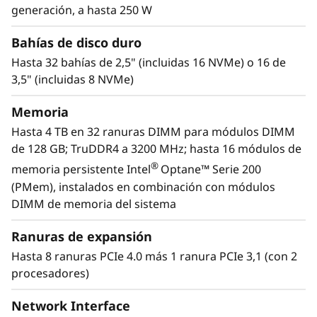
memoria para grandes bases de datos y
generación, a hasta 250 W
despliegues de máquinas virtuales con soporte
para redes PCIe, lo que reduce los cuellos de
Bahías de disco duro
botella de datos en el entorno de TI.
Hasta 32 bahías de 2,5" (incluidas 16 NVMe) o 16 de
3,5" (incluidas 8 NVMe)
Memoria
Hasta 4 TB en 32 ranuras DIMM para módulos DIMM
de 128 GB; TruDDR4 a 3200 MHz; hasta 16 módulos de
®
memoria persistente Intel
Optane™ Serie 200
(PMem), instalados en combinación con módulos
DIMM de memoria del sistema
Ranuras de expansión
Hasta 8 ranuras PCIe 4.0 más 1 ranura PCIe 3,1 (con 2
procesadores)
Acelere el proceso de extracción de
información a partir de los datos
Network Interface
El ThinkSystem ST650 V2 está preparado para