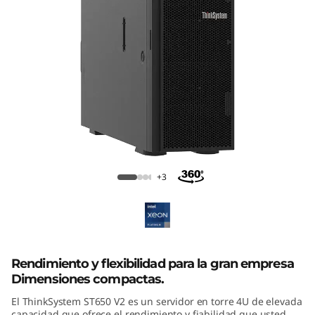
Servidor de torre ThinkSystem ST650
+3
V2
Rendimiento y flexibilidad para la gran empresa
Dimensiones compactas.
El ThinkSystem ST650 V2 es un servidor en torre 4U de elevada
capacidad que ofrece el rendimiento y fiabilidad que usted