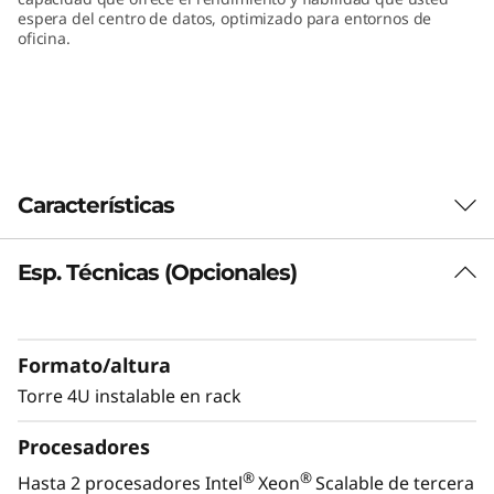
espera del centro de datos, optimizado para entornos de
oficina.
Características
Esp. Técnicas (Opcionales)
Schnellere Einsichten in Daten
El ThinkSystem ST650 V2 representa la nueva
ola de sistemas en torre muy configurables
Formato/altura
para nuevos casos de uso, tecnologías y
optimización de cargas de trabajo para la gran
Torre 4U instalable en rack
empresa moderna. Los procesadores de la
Procesadores
®
®
nueva familia Intel
Xeon
Scalable ofrecen un
excepcional rendimiento y capacidad de
®
®
Hasta 2 procesadores Intel
Xeon
Scalable de tercera