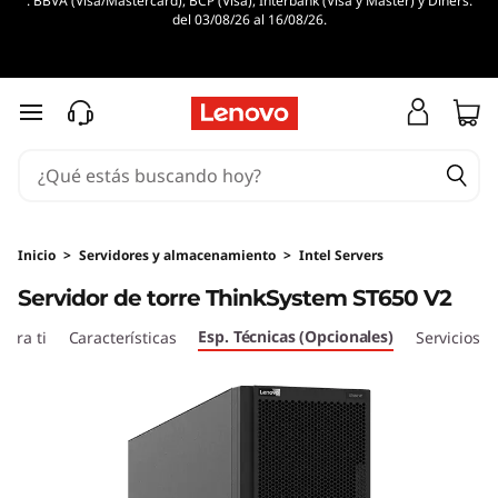
. BBVA (Visa/Mastercard), BCP (Visa), Interbank (Visa y Master) y Diners.
del 03/08/26 al 16/08/26.
Ir al contenido principal
Inicio
>
Servidores y almacenamiento
>
Intel Servers
Servidor de torre ThinkSystem ST650 V2
Esp. Técnicas (Opcionales)
ara ti
Características
Servicios