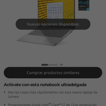
S
l
i
Nuevas opciones disponibles
m
7
i
Laptop Yoga Slim 7i Pro (14", Intel)
P
+9
r
Comprar productos similares
o
Actívate con esta notebook ultradelgada
(
Haz las cosas más rápidamente con esta nueva laptop de
Lenovo
1
®
Procesamiento hasta Intel
Core™ i7 de 11va generación