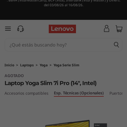
. BBVA (Visa/Mastercard), BCP (Visa), Interbank (Visa y Master) y Diners.
L
del 03/08/26 al 16/08/26.
a
p
Ir al contenido principal
t
o
p
Inicio
>
Laptops
>
Yoga
>
Yoga Serie Slim
AGOTADO
Y
Laptop Yoga Slim 7i Pro (14", Intel)
o
Esp. Técnicas (Opcionales)
Accesorios compatibles
Puertos y
g
a