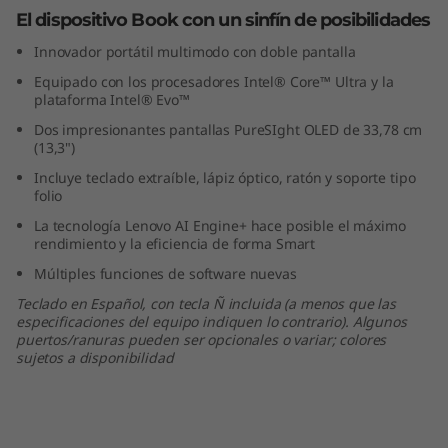
v
El dispositivo Book con un sinfín de posibilidades
Innovador portátil multimodo con doble pantalla
a
Equipado con los procesadores Intel® Core™ Ultra y la
plataforma Intel® Evo™
c
Dos impresionantes pantallas PureSIght OLED de 33,78 cm
i
(13,3")
Incluye teclado extraíble, lápiz óptico, ratón y soporte tipo
ó
folio
La tecnología Lenovo AI Engine+ hace posible el máximo
n
rendimiento y la eficiencia de forma Smart
Múltiples funciones de software nuevas
c
Teclado en Español, con tecla Ñ incluida (a menos que las
o
especificaciones del equipo indiquen lo contrario). Algunos
puertos/ranuras pueden ser opcionales o variar; colores
sujetos a disponibilidad
n
D