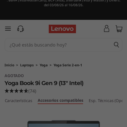
. BBVA (Visa/Mastercard), BCP (Visa), Interbank (Visa y Master) y Diners.
L
del 03/08/26 al 16/08/26.
e
n
Ir al contenido principal
o
v
o
Inicio
>
Laptops
>
Yoga
>
Yoga Serie 2-en-1
AGOTADO
Y
Yoga Book 9i Gen 9 (13" Intel)
o
(74)
Accesorios compatibles
g
Características
Esp. Técnicas (Opcio
a