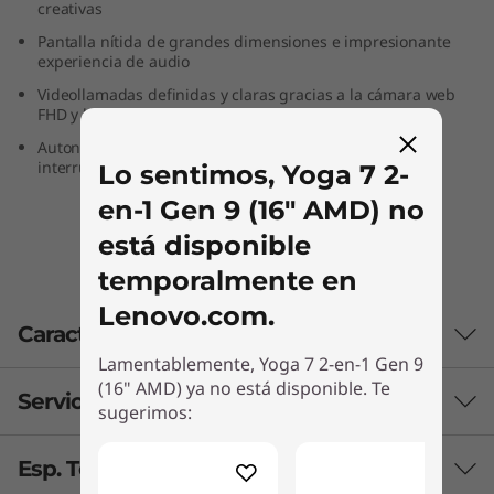
creativas
Pantalla nítida de grandes dimensiones e impresionante
experiencia de audio
Videollamadas definidas y claras gracias a la cámara web
FHD y la cancelación de ruido
Autonomía para todo el día y conectividad sin
interrupciones
Lo sentimos, Yoga 7 2-
en-1 Gen 9 (16" AMD) no
está disponible
temporalmente en
Lenovo.com.
Características
Lamentablemente, Yoga 7 2-en-1 Gen 9
(16" AMD) ya no está disponible. Te
Servicios Lenovo
Rendimiento fiable
sugerimos:
Aprovecha la velocidad pura y el rendimiento
Esp. Técnicas (Opcionales)
fiable de los procesadores AMD Ryzen™ 8040
Premium Care Plus