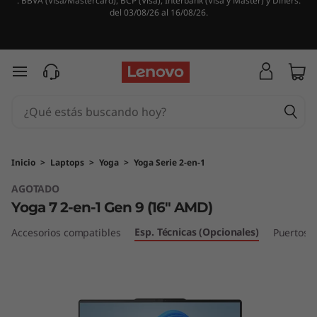
. BBVA (Visa/Mastercard), BCP (Visa), Interbank (Visa y Master) y Diners.
del 03/08/26 al 16/08/26.
Ir al contenido principal
Inicio
>
Laptops
>
Yoga
>
Yoga Serie 2-en-1
AGOTADO
Yoga 7 2-en-1 Gen 9 (16" AMD)
Esp. Técnicas (Opcionales)
Accesorios compatibles
Puertos y