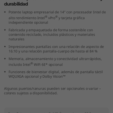
durabilidad
,
Potente laptop empresarial de 14" con procesador Intel de
I
®
®
alto rendimiento Intel
vPro
y tarjeta gráfica
independiente opcional
n
Fabricada y empaquetada de forma sostenible con
contenido reciclado, incluidos plásticos y materiales
t
naturales
Impresionantes pantallas con una relación de aspecto de
e
16:10 y una relación pantalla-cuerpo de hasta el 84 %
l
Memoria, almacenamiento y conectividad ultrarrápidos,
®
incluido Intel
WiFi 6E* opcional
)
Funciones de bienestar digital, además de pantalla táctil
WQUXGA opcional y Dolby Vision™
Algunos puertos/ranuras pueden ser opcionales o variar –
colores sujetos a disponibilidad.