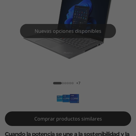
4
3
r
Nuevas opciones disponibles
a
G
e
ThinkPad T14 3ra Gen (14", Intel)
n
+7
(
1
4
Comprar productos similares
"
Cuando la potencia se une a la sostenibilidad y la