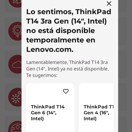
Lo sentimos, ThinkPad
T14 3ra Gen (14", Intel)
05. Radiación Solar
no está disponible
Siete ciclos de 24 horas de radiación UV
simulada
temporalmente en
Lenovo.com.
06. Altitud
Lamentablemente, ThinkPad T14 3ra
Probada para operaciones a 15,000 pies
Gen (14", Intel) ya no está disponible.
Te sugerimos:
07. Hongos
28 días con fuentes comunes de hongos
Teclado retroiluminado opcional y algunos puertos/ranuras pueden ser
opcionales o variar - colores sujetos a disponibilidad.
ThinkPad T14
ThinkPad T16
Gen 6 (14",
Gen 4 (16",
Intel)
Intel)
08. Arena y Polvo
Hábitos saludables para un mundo digital
Polvo de sílice de malla 140 en ciclos de 13