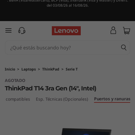
. BBVA (Visa/Mastercard), BCP (Visa), Interbank (Visa y Master) y Diners.
T
del 03/08/26 al 16/08/26.
h
i
Ir al contenido principal
n
k
P
Inicio
>
Laptops
>
ThinkPad
>
Serie T
AGOTADO
a
ThinkPad T14 3ra Gen (14", Intel)
d
Puertos y ranuras
ios compatibles
Esp. Técnicas (Opcionales)
T
1