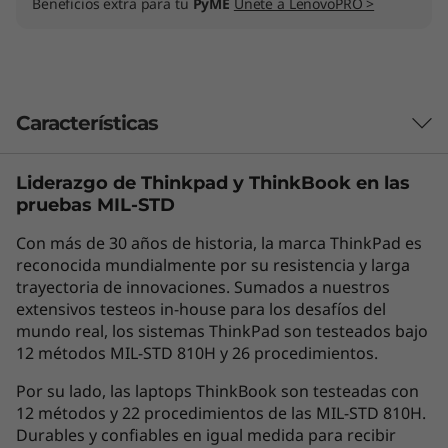
Beneficios extra para tu
PyME
Únete a LenovoPRO >
Características
Liderazgo de Thinkpad y
ThinkBook
en las
Las características de cada producto pueden
pruebas MIL-STD
variar según el país de adquisición del mismo,
por lo que la siguiente descripción no debe ser
Con más de 30 años de historia, la marca ThinkPad es
interpretada como un compromiso
reconocida mundialmente por su resistencia y larga
contractual. Te invitamos a revisar las
trayectoria de innovaciones. Sumados a nuestros
extensivos testeos in-house para los desafíos del
características específicas para cada producto
mundo real, los sistemas ThinkPad son testeados bajo
antes de realizar la compra online en la sección
12 métodos MIL-STD 810H y 26 procedimientos.
'Ver Modelos' de esta misma página, o con un
asesor de ventas si es en una tienda física.
Por su lado, las laptops ThinkBook son testeadas con
12 métodos y 22 procedimientos de las MIL-STD 810H.
Durables y confiables en igual medida para recibir