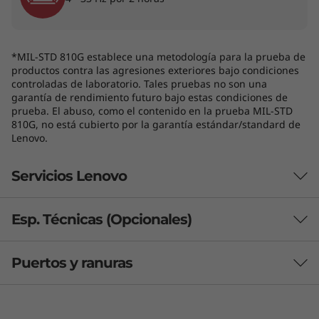
*MIL-STD 810G establece una metodología para la prueba de
productos contra las agresiones exteriores bajo condiciones
controladas de laboratorio. Tales pruebas no son una
garantía de rendimiento futuro bajo estas condiciones de
prueba. El abuso, como el contenido en la prueba MIL-STD
810G, no está cubierto por la garantía estándar/standard de
Lenovo.
Teclado retroiluminado opcional y algunos puertos/ranuras pueden ser
Servicios Lenovo
opcionales o variar - colores sujetos a disponibilidad.
Esp. Técnicas (Opcionales)
¿Qué incluye Lenovo Premier Support
Para trabajar, jugar y todo lo demás
Plus?
Puertos y ranuras
Desde llamadas de trabajo en línea hasta
Premier Support Plus incluye Protección contra Daños
Procesador (opcional)
descanso de calidad, la ThinkPad T14 3.ra
Accidentales (ADP), Mantenga Su Unidad (KYD) y
generación cumple todos los requisitos. La
Sustitución de la Batería Sellada (SB), con cobertura
®
®
®